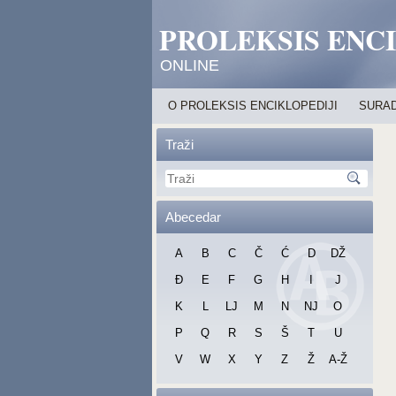
PROLEKSIS ENC
ONLINE
O PROLEKSIS ENCIKLOPEDIJI
SURAD
Traži
Abecedar
A
B
C
Č
Ć
D
DŽ
Đ
E
F
G
H
I
J
K
L
LJ
M
N
NJ
O
P
Q
R
S
Š
T
U
V
W
X
Y
Z
Ž
A-Ž