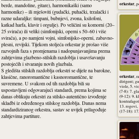
orkestar
, 
berde, mandoline, gitare), harmonikaški (samo
harmonike) – ili mješoviti (gudački, puhački, trzalački i
razne udaraljke: timpani, bubnjevi, zvona, ksilofoni,
katkad harfa, klavir i orgulje). Po veličini su komorni (20–
25 svirača) ili veliki (simfonijski, operni s 50–60 i više
svirača), a po namjeni vojni, simfonijsko-operni, zabavno-
plesni, revijski. Tijekom stoljeća orkestar je prošao više
razvojnih faza s promjenama i nadopunjavanjima prema
zahtjevima glazbeno-stilskih razdoblja i usavršavanju
postojećih i stvaranju novih glazbala.
S gledišta stilskih razdoblja orkestri se dijele na barokne,
orkestar
, 
klasične, ranoromantične i kasnoromantične, te
dirigent;
gu
suvremene. U svakom od tih razdoblja bili su
viole, 5. vi
uspostavljeni odgovarajući standardi, prema kojima se
(7-8): 7. gl
danas oblikuju orkestri za stilsko-autentično izvođenje
(9-12): 9. k
kontrafagot,
skladbi iz određenoga stilskog razdoblja. Danas nema
13. rogovi,
standardiziranog orkestra, sastav se uvijek prilagođuje
(17-18): 17.
zahtjevima partiture.