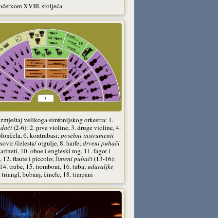
početkom XVIII. stoljeća
razmještaj velikoga simfonijskog orkestra: 1.
dači
(2-6): 2. prve violine, 3. druge violine, 4.
olončela, 6. kontrabasi;
posebni instrumenti
asovir /čelesta/ orgulje, 8. harfe;
drveni puhači
larineti, 10. oboe i engleski rog, 11. fagot i
 12. flaute i piccolo;
limeni puhači
(13-16):
 14. trube, 15. tromboni, 16. tuba;
udaraljke
 triangl, bubanj, činele, 18. timpani