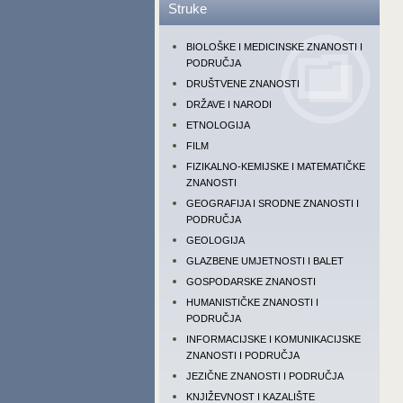
Struke
BIOLOŠKE I MEDICINSKE ZNANOSTI I
PODRUČJA
DRUŠTVENE ZNANOSTI
DRŽAVE I NARODI
ETNOLOGIJA
FILM
FIZIKALNO-KEMIJSKE I MATEMATIČKE
ZNANOSTI
GEOGRAFIJA I SRODNE ZNANOSTI I
PODRUČJA
GEOLOGIJA
GLAZBENE UMJETNOSTI I BALET
GOSPODARSKE ZNANOSTI
HUMANISTIČKE ZNANOSTI I
PODRUČJA
INFORMACIJSKE I KOMUNIKACIJSKE
ZNANOSTI I PODRUČJA
JEZIČNE ZNANOSTI I PODRUČJA
KNJIŽEVNOST I KAZALIŠTE