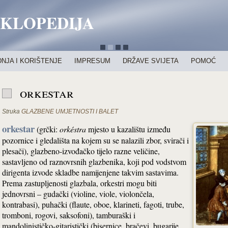
IKLOPEDIJA
NJA I KORIŠTENJE
IMPRESUM
DRŽAVE SVIJETA
POMOĆ
orkestar
Struka
GLAZBENE UMJETNOSTI I BALET
orkestar
(grčki:
orkéstra
mjesto u kazalištu između
pozornice i gledališta na kojem su se nalazili zbor, svirači i
plesači), glazbeno-izvođačko tijelo razne veličine,
sastavljeno od raznovrsnih glazbenika, koji pod vodstvom
dirigenta izvode skladbe namijenjene takvim sastavima.
Prema zastupljenosti glazbala, orkestri mogu biti
jednovrsni – gudački (violine, viole, violončela,
kontrabasi), puhački (flaute, oboe, klarineti, fagoti, trube,
tromboni, rogovi, saksofoni), tamburaški i
mandolinističko-gitaristički (bisernice, bračevi, bugarije,