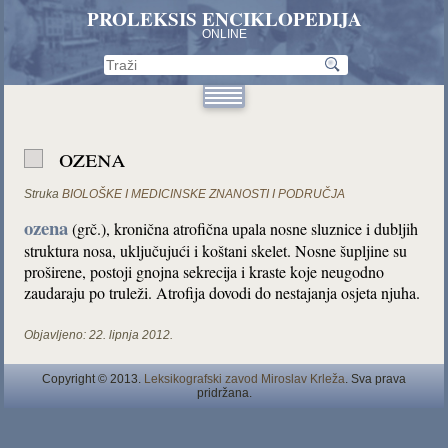
PROLEKSIS ENCIKLOPEDIJA
ONLINE
ozena
Struka
BIOLOŠKE I MEDICINSKE ZNANOSTI I PODRUČJA
ozena
(grč.), kronična atrofična upala nosne sluznice i dubljih
struktura nosa, uključujući i koštani skelet. Nosne šupljine su
proširene, postoji gnojna sekrecija i kraste koje neugodno
zaudaraju po truleži. Atrofija dovodi do nestajanja osjeta njuha.
Objavljeno:
22. lipnja 2012.
Copyright © 2013.
Leksikografski zavod Miroslav Krleža
. Sva prava
pridržana.