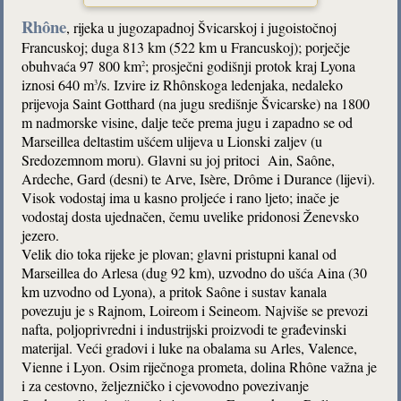
Rhône
, rijeka u jugozapadnoj Švicarskoj i jugoistočnoj
Francuskoj; duga 813 km (522 km u Francuskoj); porječje
obuhvaća 97 800 km
; prosječni godišnji protok kraj Lyona
2
iznosi 640 m
/s. Izvire iz Rhônskoga ledenjaka, nedaleko
3
prijevoja Saint Gotthard (na jugu središnje Švicarske) na
1800
m nadmorske visine, dalje teče prema jugu i
zapadno se od
Marseillea
deltastim ušćem
ulijeva
u Lionski zaljev (u
Sredozemnom moru). Glavni su joj pritoci Ain, Saône,
Ardeche, Gard (desni) te Arve, Isère, Drôme i Durance (lijevi).
Visok vodostaj ima u kasno proljeće i rano ljeto; inače je
v
odostaj dosta ujednačen, čemu uvelike pridonosi Ženevsko
jezero
.
Velik dio toka rijeke je plovan; glavni pristupni kanal od
Marseillea do Arlesa (dug 92 km), uzvodno do ušća Aina (30
km uzvodno od Lyona), a pritok Saône i sustav kanala
povezuju je s Rajnom, Loireom i Seineom. Najviše se prevozi
nafta, poljoprivredni i industrijski proizvodi te građevinski
materijal. Veći gradovi i luke na obalama su Arles, Valence,
Vienne i Lyon. Osim riječnoga prometa, dolina Rhône važna je
i za cestovno, željezničko i cjevovodno povezivanje