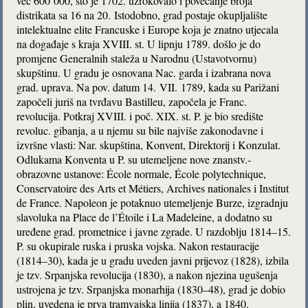
već 600 000, što je 1702. uzrokovalo i povećanje broja
distrikata sa 16 na 20. Istodobno, grad postaje okupljalište
intelektualne elite Francuske i Europe koja je znatno utjecala
na događaje s kraja XVIII. st. U lipnju 1789. došlo je do
promjene Generalnih staleža u Narodnu (Ustavotvornu)
skupštinu. U gradu je osnovana Nac. garda i izabrana nova
grad. uprava. Na pov. datum 14. VII. 1789, kada su Parižani
započeli juriš na tvrđavu Bastilleu, započela je Franc.
revolucija. Potkraj XVIII. i poč. XIX. st. P. je bio središte
revoluc. gibanja, a u njemu su bile najviše zakonodavne i
izvršne vlasti: Nar. skupština, Konvent, Direktorij i Konzulat.
Odlukama Konventa u P. su utemeljene nove znanstv.-
obrazovne ustanove: École normale, École polytechnique,
Conservatoire des Arts et Métiers, Archives nationales i Institut
de France. Napoleon je potaknuo utemeljenje Burze, izgradnju
slavoluka na Place de l’Étoile i La Madeleine, a dodatno su
uređene grad. prometnice i javne zgrade. U razdoblju 1814–15.
P. su okupirale ruska i pruska vojska. Nakon restauracije
(1814–30), kada je u gradu uveden javni prijevoz (1828), izbila
je tzv. Srpanjska revolucija (1830), a nakon njezina ugušenja
ustrojena je tzv. Srpanjska monarhija (1830–48), grad je dobio
plin, uvedena je prva tramvajska linija (1837), a 1840.