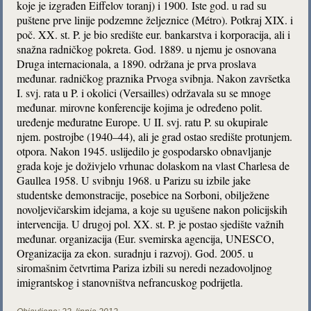
koje je izgrađen Eiffelov toranj) i 1900. Iste god. u rad su
puštene prve linije podzemne željeznice (Métro). Potkraj XIX. i
poč. XX. st. P. je bio središte eur. bankarstva i korporacija, ali i
snažna radničkog pokreta. God. 1889. u njemu je osnovana
Druga internacionala, a 1890. održana je prva proslava
međunar. radničkog praznika Prvoga svibnja. Nakon završetka
I. svj. rata u P. i okolici (Versailles) održavala su se mnoge
međunar. mirovne konferencije kojima je određeno polit.
uređenje međuratne Europe. U II. svj. ratu P. su okupirale
njem. postrojbe (1940–44), ali je grad ostao središte protunjem.
otpora. Nakon 1945. uslijedilo je gospodarsko obnavljanje
grada koje je doživjelo vrhunac dolaskom na vlast Charlesa de
Gaullea 1958. U svibnju 1968. u Parizu su izbile jake
studentske demonstracije, posebice na Sorboni, obilježene
novoljevičarskim idejama, a koje su ugušene nakon policijskih
intervencija. U drugoj pol. XX. st. P. je postao sjedište važnih
međunar. organizacija (Eur. svemirska agencija, UNESCO,
Organizacija za ekon. suradnju i razvoj). God. 2005. u
siromašnim četvrtima Pariza izbili su neredi nezadovoljnog
imigrantskog i stanovništva nefrancuskog podrijetla.