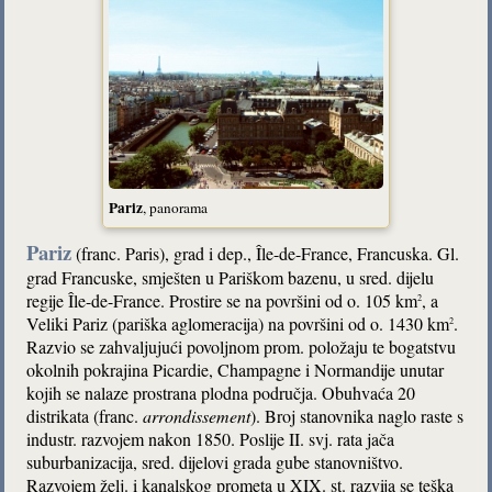
Pariz
, panorama
Pariz
(franc. Paris), grad i dep., Île-de-France, Francuska. Gl.
grad Francuske, smješten u Pariškom bazenu, u sred. dijelu
regije Île-de-France. Prostire se na površini od o. 105 km
, a
2
Veliki Pariz (pariška aglomeracija) na površini od o. 1430 km
.
2
Razvio se zahvaljujući povoljnom prom. položaju te bogatstvu
okolnih pokrajina Picardie, Champagne i Normandije unutar
kojih se nalaze prostrana plodna područja. Obuhvaća 20
distrikata (franc.
arrondissement
). Broj stanovnika naglo raste s
industr. razvojem nakon 1850. Poslije II. svj. rata jača
suburbanizacija, sred. dijelovi grada gube stanovništvo.
Razvojem želj. i kanalskog prometa u XIX. st. razvija se teška