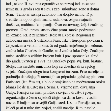
ind., nakon II. svj. rata ograničava se razvoj ind. te se ona
izmješta iz grada i seli u sjev. i zap. suburbane zone u dolini
Seine. Tamo se razvija automob. i zrakoplovna ind. P. je
središte mnogobrojnih financ. ustanova, osiguravajućih
društava, multinac. kompanija. Čvor cestovnog, želj. i zračnog
prometa. Grad. prom. sustav čine prom. mreže podzemne
željeznice, RER željeznice (Réseau Express Régional) te
autobusna mreža. S ostatkom Francuske i Europom povezan je
željeznicama velikih brzina.
Si
od grada smještena je međunar.
zračna luka Charles de Gaulle, na J zračna luka Orly. Značajno
turist. središte s velikim brojem kult. i pov. spomenika. Sred.
dio grada uvršten je 1991. na Uneskov popis svj. kult. baštine.
Stoljećima središte umjetnika koji su doseljavali iz cijelog
svijeta. Značajnu ulogu ima kongresni turizam. Prvo naselje na
području današnjeg P. utemeljili su pripadnici galskog plemena
Parisijaca
(lat.
Parisii
), a bilo je smješteno na močvarnom otoku
(danas Île de la Cité) na r. Seini. U vrijeme rim. osvajanja
Galije, Parisijci su imali prilično razvijenu društv. i gosp.
organizaciju o čemu svjedoči činjenica da su kovali vlastiti
novac. Rimljani su osvojili Galiju sred. I. st., a Parisijci su, ne
želeći pasti u ruke rim. vojsci, spalili naselje. Rim. naselje