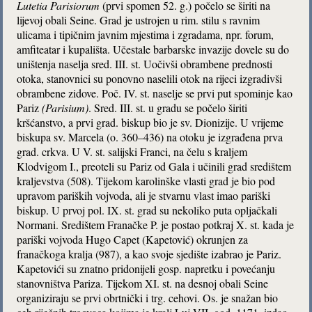
Lutetia Parisiorum
(prvi spomen 52. g.) počelo se širiti na
lijevoj obali Seine. Grad je ustrojen u rim. stilu s ravnim
ulicama i tipičnim javnim mjestima i zgradama, npr. forum,
amfiteatar i kupališta. Učestale barbarske invazije dovele su do
uništenja naselja sred. III. st. Uočivši obrambene prednosti
otoka, stanovnici su ponovno naselili otok na rijeci izgradivši
obrambene zidove. Poč. IV. st. naselje se prvi put spominje kao
Pariz
(Parisium)
. Sred. III. st. u gradu se počelo širiti
kršćanstvo, a prvi grad. biskup bio je sv. Dionizije. U vrijeme
biskupa sv. Marcela (o. 360–436) na otoku je izgrađena prva
grad. crkva. U V. st. salijski Franci, na čelu s kraljem
Klodvigom I., preoteli su Pariz od Gala i učinili grad središtem
kraljevstva (508). Tijekom karolinške vlasti grad je bio pod
upravom pariških vojvoda, ali je stvarnu vlast imao pariški
biskup. U prvoj pol. IX. st. grad su nekoliko puta opljačkali
Normani. Središtem Franačke P. je postao potkraj X. st. kada je
pariški vojvoda Hugo Capet (Kapetović) okrunjen za
franačkoga kralja (987), a kao svoje sjedište izabrao je Pariz.
Kapetovići su znatno pridonijeli gosp. napretku i povećanju
stanovništva Pariza. Tijekom XI. st. na desnoj obali Seine
organiziraju se prvi obrtnički i trg. cehovi. Os. je snažan bio