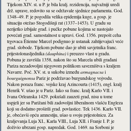
Tijekom XIV. st. u P. je bila kralj. rezidencija, najvažniji uredi
drž. uprave, redovito su se održavale sjednice parlamenta. God.
1348–49. P. je pogodila velika epidemija kuge, a gosp. je
situaciju otežao Stogodišnji rat (1337–1453). U gradu su
nerijetko izbijale građ. i pučke pobune kojima se nastojalo
povećati grad. samostalnost u upravi. God. 1356. prepošt ceha
trgovaca Étienne Marcel podignuo je ustanak zahtijevajući veće
grad. slobode. Tijekom pobune dao je ubiti savjetnika franc.
prijestolonasljednika
(dauphina)
i preuzeo vlast u gradu.
Pobuna je završila 1358, nakon što su Marcela ubili građani
Pariza nezadovoljni njegovom politikom savezništva s kraljem
Navarre. Poč. XV. st. u sukobu između
armagnacsa
i
bourguignonsa
Pariz je podržavao burgundskog vojvodu.
Nakon poraza franc. vojske kraj Azincourta (1415), engl. kralj
Henrik V. ušao je u Pariz. Iako su franc. kralj Karlo VII. i
Ivana Orleanska 1429. pokušali zauzeti grad, nisu u tome
uspjeli jer su Parižani bili zadovoljni liberalnom vlašću Engleza
koji su dodatno proširili grad. povlastice. Tek 1436. Karlo VII.
je, obećavši opću amnestiju, ušao u svoju prijestolnicu. Za
kraljevanja Luja XI., Karla VIII., Luja XII. i Franje I. P. je
doživio ubrzani gosp. napredak. God. 1469. na Sorboni je