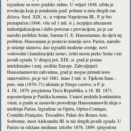
izgrađene su nove gradske zidine. U veljači 1848. izbila je
revolucija koja je potaknula građ. pobune u nizu drugih eur.
država. Sred. XIX. st., u vrijeme Napoleona III., P. je bio
prenapučen (1846. više od 1 mil. st.), iscrpljen ubrzanom
industrijalizacijom i slabo povezan s provincijom, pa je car
naredio prefektu Seine, barunu G. E. Haussmannu, da riješi taj
problem. Haussmann je postavio temelje suvr. Parizu, naredio
je rušenje slamova, dao izgraditi moderne avenije, novi
vodovodni i kanalizacijski sustav, četiri mosta preko Seine i niz
javnih zgrada. U drugoj pol. XIX. st. grad je postao
intelektualno i umj. središte Europe. Zahvaljujući
Haussmannovim zahvatima, grad je mogao primati novo
stanovništvo, pa je već 1881. imao 2 mil. st. Tijekom franc.-
prus. rata (1870–71) ukinuto je Drugo carstvo, u P. je
4. IX. 1870. proglašena Treća Republika, a 18. III. 1871.
uspostavljena je Pariška komuna. Unatoč prekidu kontinuiteta
vlasti, u gradu se nastavilo provođenje Haussmannovih ideja o
uređenju Pariza. Izgrađene su Opéra, Opéra-Comique,
Comédie-Française, Trocadéro, Palais des Beaux-Arts,
Sorbonne, most Aleksandra III. te niz drugih javnih zgrada. U
Parizu su održane međunar. izložbe 1878, 1889. (prigodom