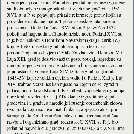
utemeljena prva tiskara. Pod utjecajem tal. renesanse izgrađene
su ili obnovljene mnoge sakralne i svjetovne građevine. Poč.
XVI. st. u P. se pojavljuju pristaše reformacije protiv kojih su
provođene radikalne mjere. Tijekom vjerskog rata između
protestanata i katolika (sred. XVI. st.) u P. je izvršen 1572.
pokolj nad hugenotima (Bartolomejska noć). Potkraj XVI. st.
P. je bio u sukobu s Henrikom Navarskim (kralj Henrik IV.)
koji je 1590. opsjedao grad, ali je u nj ušao tek nakon
preobraćenja na kat. vjeru (1594). Za vladavine Henrika IV. i
Luja XIII. grad je doživio snažan gosp. poticaj, izgrađene su
mnogobrojne javne i priv. građevine, a broj stanovnika znatno
je porastao. U vrijeme Luja XIV. izbio je građ. rat (fronda,
1648–53) koji se velikim dijelom vodio i u Parizu. Kad je Luj
XIV. izabrao Versailles kao mjesto na kojem će se izgraditi
palača, pod rukovodstvom J. B. Colberta započela je izgradnja
nove kralj. rezidencije. Luj XIV. dao je izgraditi niz sjajnih
građevina i u gradu, a naredio je i rušenje obrambenih zidova
oko grada koji više nisu imali funkcije, a sprječavali su prir.
širenje grada. Grad je urešen bulevarima, uvedena je ulična
rasvjeta i organizirano grad. redarstvo. U XVII. st. P. je bio
jedan od najvećih eur. gradova (o. 250 000 st.), a u XVIII. ima