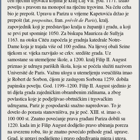
ceh riječnih trgovaca kojima je kralj Luj VII. god. 1171. izdao
povelju s pravom na monopol na riječnu trgovinu. Na čelu ceha
bio je prepošt. Upravu u Parizu u vrijeme Kapetovića držao je
prepošt (lat.
prepositus
, fran.
prévôt de Paris
), kralj.
zapovjednik koji je predstavljao kralja u županiji i gradu, a koji
se prvi put spominje 1050. Za biskupa Mauricea de Sullyja
1163. na otoku Citéu započela je gradnja katedrale Notre-
Dame koja je trajala više od 100 godina. Na lijevoj obali Seine
tijekom sr. vijeka razvijalo se crkv. središte grada. Uz
samostane su utemeljene škole, a 1200. kralj Filip II. August
priznao je udrugu pariških škola, koja se počela služiti nazivom
Université de Paris. Važnu ulogu u utemeljenju sveučilišta imao
je Robert de Sorbon, čijom je zaslugom Sorbona 1259. dobila
papinsku povelju. God. 1199–1200. Filip II. August sjedinio je
tri dijela grada zajedničkim obrambenim zidinama, a zbog
povlastica koje je podjeljivao obrtničkim i trgovačkim
udrugama, Pariz je gospodarski snažno napredovao. To je
dovelo do porasta stanovništva, pa je poč. XIII. st. imao o.
100 000 st. Znatno povećanje prava građani Pariza dobili su
1220. kada im je Filip August dodijelio pravo ubiranja poreza
na uvezenu robu, što je znatno povećalo prihode grad. uprave.
Grad. je upravi podijeljeno i pravo određivanja mjera i utega.