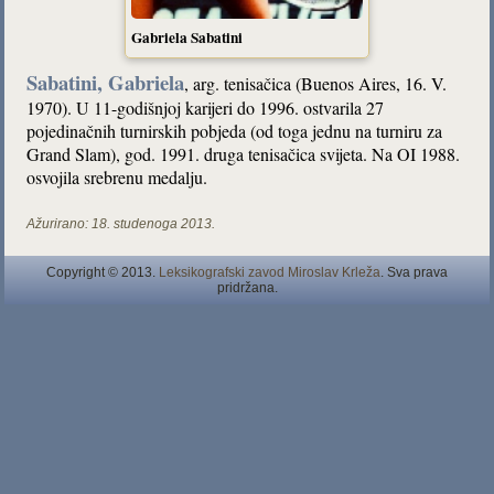
Gabriela Sabatini
Sabatini, Gabriela
, arg. tenisačica (Buenos Aires, 16. V.
1970). U 11-godišnjoj karijeri do 1996. ostvarila 27
pojedinačnih turnirskih pobjeda (od toga jednu na turniru za
Grand Slam), god. 1991. druga tenisačica svijeta. Na OI 1988.
osvojila srebrenu medalju.
Ažurirano:
18. studenoga 2013.
Copyright © 2013.
Leksikografski zavod Miroslav Krleža
. Sva prava
pridržana.