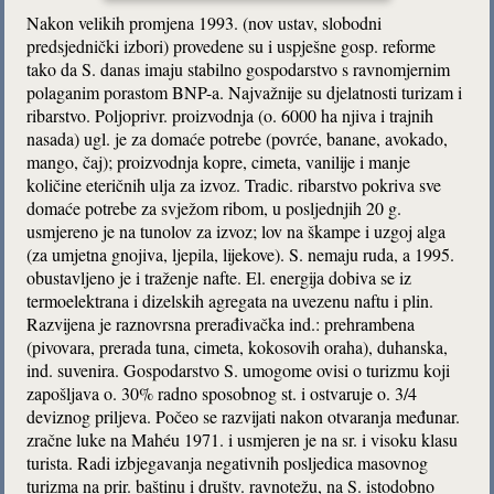
Nakon velikih promjena 1993. (nov ustav, slobodni
predsjednički izbori) provedene su i uspješne gosp. reforme
tako da S. danas imaju stabilno gospodarstvo s ravnomjernim
polaganim porastom BNP-a. Najvažnije su djelatnosti turizam i
ribarstvo. Poljoprivr. proizvodnja (o. 6000 ha njiva i trajnih
nasada) ugl. je za domaće potrebe (povrće, banane, avokado,
mango, čaj); proizvodnja kopre, cimeta, vanilije i manje
količine eteričnih ulja za izvoz. Tradic. ribarstvo pokriva sve
domaće potrebe za svježom ribom, u posljednjih 20 g.
usmjereno je na tunolov za izvoz; lov na škampe i uzgoj alga
(za umjetna gnojiva, ljepila, lijekove). S. nemaju ruda, a 1995.
obustavljeno je i traženje nafte. El. energija dobiva se iz
termoelektrana i dizelskih agregata na uvezenu naftu i plin.
Razvijena je raznovrsna prerađivačka ind.: prehrambena
(pivovara, prerada tuna, cimeta, kokosovih oraha), duhanska,
ind. suvenira. Gospodarstvo S. umogome ovisi o turizmu koji
zapošljava o. 30% radno sposobnog st. i ostvaruje o. 3/4
deviznog priljeva. Počeo se razvijati nakon otvaranja međunar.
zračne luke na Mahéu 1971. i usmjeren je na sr. i visoku klasu
turista. Radi izbjegavanja negativnih posljedica masovnog
turizma na prir. baštinu i društv. ravnotežu, na S. istodobno