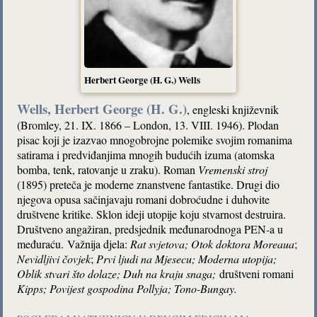
Herbert George (H. G.) Wells
Wells, Herbert George (H. G.)
, engleski književnik
(Bromley, 21. IX. 1866 – London, 13. VIII. 1946). Plodan
pisac koji je izazvao mnogobrojne polemike svojim romanima
satirama i predviđanjima mnogih budućih izuma (atomska
bomba, tenk, ratovanje u zraku). Roman
Vremenski stroj
(1895)
preteča je moderne znanstvene fantastike. Drugi dio
njegova opusa sačinjavaju romani dobroćudne i duhovite
društvene kritike. Sklon ideji utopije koju stvarnost destruira.
Društveno angažiran, predsjednik međunarodnoga PEN-a u
međuraću. Važnija djela:
Rat svjetova; Otok doktora
Moreaua
;
Nevidljivi čovjek
;
Prvi ljudi na Mjesecu; Moderna utopija;
Oblik stvari što dolaze; Duh na kraju snaga;
društveni romani
Kipps; Povijest gospodina Pollyja;
Tono-Bungay.