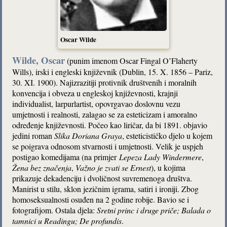
Oscar Wilde
Wilde, Oscar
(punim imenom Oscar Fingal O’Flaherty
Wills), irski i engleski književnik (Dublin, 15. X. 1856 – Pariz,
30. XI. 1900). Najizrazitiji protivnik društvenih i moralnih
konvencija i obveza u engleskoj književnosti, krajnji
individualist, larpurlartist, opovrgavao doslovnu vezu
umjetnosti i realnosti, zalagao se za esteticizam i amoralno
određenje književnosti. Počeo kao liričar, da bi 1891. objavio
jedini roman
Slika Doriana Graya
, esteticističko djelo u kojem
se poigrava odnosom stvarnosti i umjetnosti. Velik je uspjeh
postigao komedijama (na primjer
Lepeza Lady Windermere
,
Žena bez značenja
,
Važno je zvati se Ernest
), u kojima
prikazuje dekadenciju i dvoličnost suvremenoga društva.
Manirist u stilu, sklon jezičnim igrama, satiri i ironiji. Zbog
homoseksualnosti osuđen na 2 godine robije. Bavio se i
fotografijom. Ostala djela:
Sretni princ i druge priče;
Balada o
tamnici u Readingu; De profundis
.