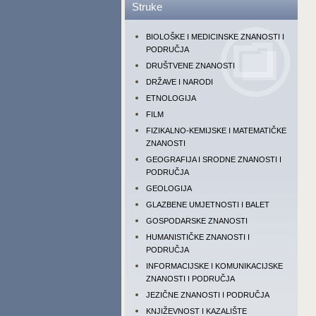
Struke
BIOLOŠKE I MEDICINSKE ZNANOSTI I
PODRUČJA
DRUŠTVENE ZNANOSTI
DRŽAVE I NARODI
ETNOLOGIJA
FILM
FIZIKALNO-KEMIJSKE I MATEMATIČKE
ZNANOSTI
GEOGRAFIJA I SRODNE ZNANOSTI I
PODRUČJA
GEOLOGIJA
GLAZBENE UMJETNOSTI I BALET
GOSPODARSKE ZNANOSTI
HUMANISTIČKE ZNANOSTI I
PODRUČJA
INFORMACIJSKE I KOMUNIKACIJSKE
ZNANOSTI I PODRUČJA
JEZIČNE ZNANOSTI I PODRUČJA
KNJIŽEVNOST I KAZALIŠTE