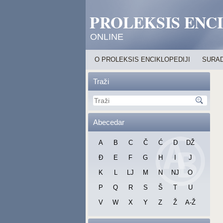
PROLEKSIS ENC
ONLINE
O PROLEKSIS ENCIKLOPEDIJI
SURAD
Traži
Abecedar
A
B
C
Č
Ć
D
DŽ
Đ
E
F
G
H
I
J
K
L
LJ
M
N
NJ
O
P
Q
R
S
Š
T
U
V
W
X
Y
Z
Ž
A-Ž