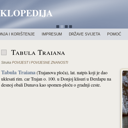
IKLOPEDIJA
NJA I KORIŠTENJE
IMPRESUM
DRŽAVE SVIJETA
POMOĆ
Tabula Traiana
Struka
POVIJEST I POVIJESNE ZNANOSTI
Tabula Traiana
(Trajanova ploča), lat. natpis koji je dao
uklesati rim. car Trajan o. 100. u Donjoj klisuri u Đerdapu na
desnoj obali Dunava kao spomen-ploču o gradnji ceste.