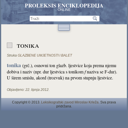
PROLEKSIS ENCIKLOPEDIJA
ONLINE
tonika
Struka
GLAZBENE UMJETNOSTI I BALET
tonika
(grč.), osnovni ton glazb. ljestvice koja prema njemu
dobiva i naziv (npr. dur ljestvica s tonikom
f
naziva se F-dur).
U širem smislu, akord (trozvuk) na prvom stupnju ljestvice.
Objavljeno:
22. lipnja 2012.
Copyright © 2013.
Leksikografski zavod Miroslav Krleža
. Sva prava
pridržana.