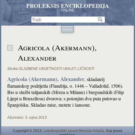
PROLEKSIS ENCIKLOPEDIJA
ONLINE
Agricola (Akermann),
Alexander
Struka
GLAZBENE UMJETNOSTI I BALET
,
LIČNOSTI
Agricola (Akermann), Alexander
, skladatelj
flamanskog podrijetla (Flandrija, o. 1446 – Valladolid, 1506).
Bio u službi talijanskih (Sforza u Milanu) i burgundskih (Filip
Lijepi u Bruxellesu) dvorova; s potonjim dva puta putovao u
Španjolsku. Skladao mise, motete i šansone.
Ažurirano:
3. rujna 2013.
Copyright © 2013.
Leksikografski zavod Miroslav Krleža
. Sva prava