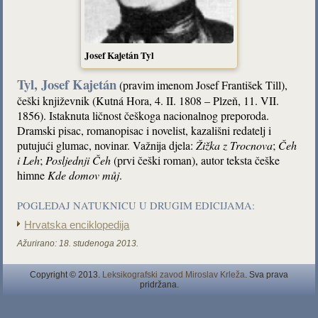
Josef Kajetán Tyl
Tyl, Josef Kajetán
(pravim imenom Josef František Till),
češki književnik (Kutná Hora, 4. II. 1808 – Plzeň, 11. VII.
1856). Istaknuta ličnost češkoga nacionalnog preporoda.
Dramski pisac, romanopisac i novelist, kazališni redatelj i
putujući glumac, novinar. Važnija djela:
Žižka z Trocnova
;
Čeh
i Leh
;
Posljednji Čeh
(prvi češki roman), autor teksta češke
himne
Kde domov můj
.
POGLEDAJ NATUKNICU U DRUGIM EDICIJAMA:
Hrvatska enciklopedija
Ažurirano:
18. studenoga 2013.
Copyright © 2013.
Leksikografski zavod Miroslav Krleža
. Sva prava
pridržana.