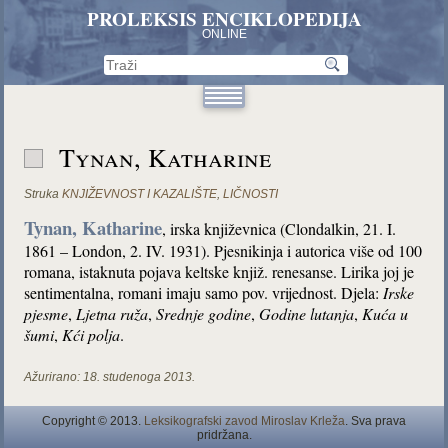
PROLEKSIS ENCIKLOPEDIJA
ONLINE
Tynan, Katharine
Struka
KNJIŽEVNOST I KAZALIŠTE
,
LIČNOSTI
Tynan, Katharine
, irska književnica (Clondalkin, 21. I.
1861 – London, 2. IV. 1931). Pjesnikinja i autorica više od 100
romana, istaknuta pojava keltske knjiž. renesanse. Lirika joj je
sentimentalna, romani imaju samo pov. vrijednost. Djela:
Irske
pjesme
,
Ljetna ruža
,
Srednje godine
,
Godine lutanja
,
Kuća u
šumi
,
Kći polja
.
Ažurirano:
18. studenoga 2013.
Copyright © 2013.
Leksikografski zavod Miroslav Krleža
. Sva prava
pridržana.