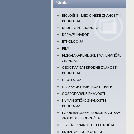
Struke
BIOLOŠKE I MEDICINSKE ZNANOSTI I
PODRUČJA
DRUŠTVENE ZNANOSTI
DRŽAVE I NARODI
ETNOLOGIJA
FILM
FIZIKALNO-KEMIJSKE I MATEMATIČKE
ZNANOSTI
GEOGRAFIJA I SRODNE ZNANOSTI I
PODRUČJA
GEOLOGIJA
GLAZBENE UMJETNOSTI I BALET
GOSPODARSKE ZNANOSTI
HUMANISTIČKE ZNANOSTI I
PODRUČJA
INFORMACIJSKE I KOMUNIKACIJSKE
ZNANOSTI I PODRUČJA
JEZIČNE ZNANOSTI I PODRUČJA
KNJIŽEVNOST I KAZALIŠTE