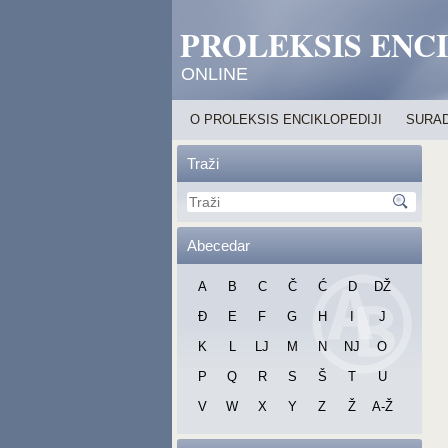
PROLEKSIS ENC
ONLINE
O PROLEKSIS ENCIKLOPEDIJI
SURAD
Traži
Abecedar
A
B
C
Č
Ć
D
DŽ
Đ
E
F
G
H
I
J
K
L
LJ
M
N
NJ
O
P
Q
R
S
Š
T
U
V
W
X
Y
Z
Ž
A-Ž