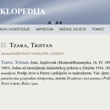
IKLOPEDIJA
NJA I KORIŠTENJE
IMPRESUM
DRŽAVE SVIJETA
POMOĆ
Tzara, Tristan
Struka
KNJIŽEVNOST I KAZALIŠTE
,
LIČNOSTI
Tzara, Tristan
, franc. književnik (Moinesti/Rumunjska, 16. IV. 189
1963). Jedan od utemeljitelja dadaističkog pokreta u Zürichu 1916.
(D
manifest).
Poslije živio u Parizu i priključio se nadrealizmu. Važ. djela
pustolovina gospodina Antipyrina
, poeme
Dvadeset i pet poema
i
Prib
Teret svijeta
;
Ruža i pas.