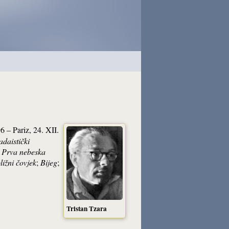
6 – Pariz, 24. XII.
adaistički
:
Prva nebeska
ližni čovjek
;
Bijeg
;
Tristan Tzara