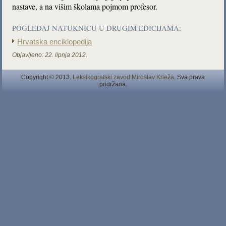
nastave, a na višim školama pojmom profesor.
POGLEDAJ NATUKNICU U DRUGIM EDICIJAMA:
Hrvatska enciklopedija
Objavljeno:
22. lipnja 2012.
Copyright © 2013.
Leksikografski zavod Miroslav Krleža
. Sva prava
pridržana.