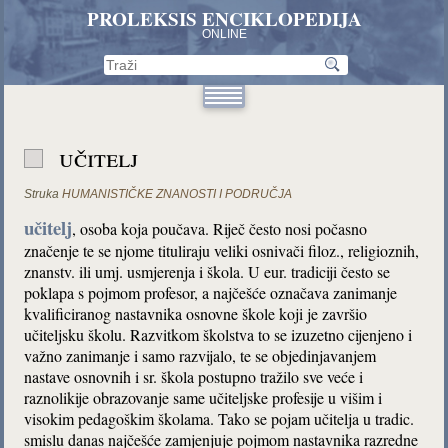
PROLEKSIS ENCIKLOPEDIJA
ONLINE
učitelj
Struka
HUMANISTIČKE ZNANOSTI I PODRUČJA
učitelj
, osoba koja poučava. Riječ često nosi počasno
značenje te se njome tituliraju veliki osnivači filoz., religioznih,
znanstv. ili umj. usmjerenja i škola. U eur. tradiciji često se
poklapa s pojmom profesor, a najčešće označava zanimanje
kvalificiranog nastavnika osnovne škole koji je završio
učiteljsku školu. Razvitkom školstva to se izuzetno cijenjeno i
važno zanimanje i samo razvijalo, te se objedinjavanjem
nastave osnovnih i sr. škola postupno tražilo sve veće i
raznolikije obrazovanje same učiteljske profesije u višim i
visokim pedagoškim školama. Tako se pojam učitelja u tradic.
smislu danas najčešće zamjenjuje pojmom nastavnika razredne