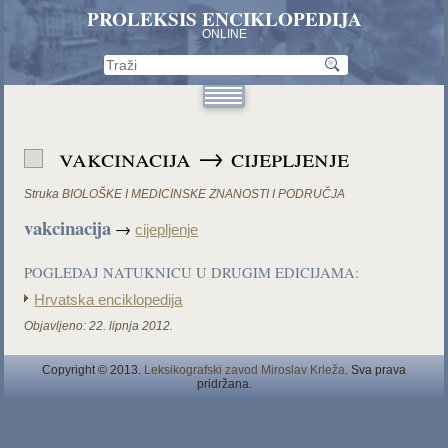
PROLEKSIS ENCIKLOPEDIJA
ONLINE
vakcinacija → cijepljenje
Struka
BIOLOŠKE I MEDICINSKE ZNANOSTI I PODRUČJA
vakcinacija
→
cijepljenje
POGLEDAJ NATUKNICU U DRUGIM EDICIJAMA:
Hrvatska enciklopedija
Objavljeno:
22. lipnja 2012.
Copyright © 2013.
Leksikografski zavod Miroslav Krleža
. Sva prava
pridržana.