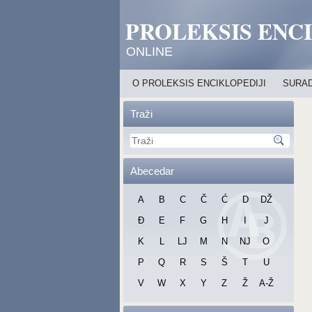
PROLEKSIS ENC
ONLINE
O PROLEKSIS ENCIKLOPEDIJI
SURAD
Traži
Abecedar
A
B
C
Č
Ć
D
DŽ
Đ
E
F
G
H
I
J
K
L
LJ
M
N
NJ
O
P
Q
R
S
Š
T
U
V
W
X
Y
Z
Ž
A-Ž