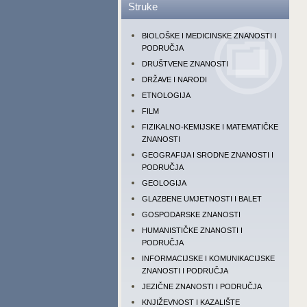
Struke
BIOLOŠKE I MEDICINSKE ZNANOSTI I
PODRUČJA
DRUŠTVENE ZNANOSTI
DRŽAVE I NARODI
ETNOLOGIJA
FILM
FIZIKALNO-KEMIJSKE I MATEMATIČKE
ZNANOSTI
GEOGRAFIJA I SRODNE ZNANOSTI I
PODRUČJA
GEOLOGIJA
GLAZBENE UMJETNOSTI I BALET
GOSPODARSKE ZNANOSTI
HUMANISTIČKE ZNANOSTI I
PODRUČJA
INFORMACIJSKE I KOMUNIKACIJSKE
ZNANOSTI I PODRUČJA
JEZIČNE ZNANOSTI I PODRUČJA
KNJIŽEVNOST I KAZALIŠTE