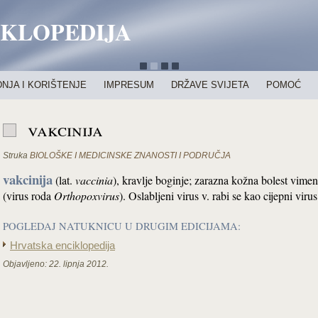
IKLOPEDIJA
NJA I KORIŠTENJE
IMPRESUM
DRŽAVE SVIJETA
POMOĆ
vakcinija
Struka
BIOLOŠKE I MEDICINSKE ZNANOSTI I PODRUČJA
vakcinija
(lat.
vaccinia
), kravlje
boginje; zarazna kožna bolest vimen
(virus roda
Orthopoxvirus
). Oslabljeni virus v. rabi se kao cijepni vir
POGLEDAJ NATUKNICU U DRUGIM EDICIJAMA:
Hrvatska enciklopedija
Objavljeno:
22. lipnja 2012.