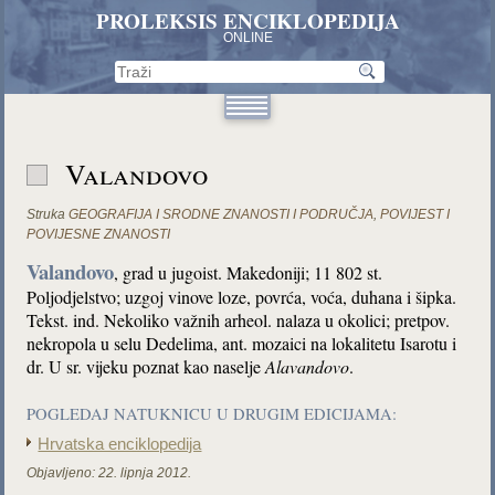
PROLEKSIS ENCIKLOPEDIJA
ONLINE
Valandovo
Struka
GEOGRAFIJA I SRODNE ZNANOSTI I PODRUČJA
,
POVIJEST I
POVIJESNE ZNANOSTI
Valandovo
, grad u jugoist. Makedoniji; 11 802 st.
Poljodjelstvo; uzgoj vinove loze, povrća, voća, duhana i šipka.
Tekst. ind. Nekoliko važnih arheol. nalaza u okolici; pretpov.
nekropola u selu Dedelima, ant. mozaici na lokalitetu Isarotu i
dr. U sr. vijeku poznat kao naselje
Alavandovo
.
POGLEDAJ NATUKNICU U DRUGIM EDICIJAMA:
Hrvatska enciklopedija
Objavljeno:
22. lipnja 2012.