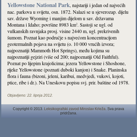
Yellowstone National Park
, najstariji i jedan od najvećih
nac. parkova u svijetu, osn. 1872. Nalazi se u sjeverozap. dijelu
sav. države Wyoming i manjim dijelom u sav. državama
Montana i Idaho; površine 8983 km
. Sastoji se ugl. od
2
vulkanskih ravnjaka prosj. visine 2440 m, ugl. prekrivenih
šumom. Poznat kao područje s najvećom koncentracijom
geotermalnih pojava na svijetu (o. 10 000 vrućih izvora;
najpoznatiji Mammoth Hot Springs), među kojima su
najpoznatiji gejziri (više od 200; najpoznatiji Old Faithful).
Poznat po lijepim krajolicima; jezera Yellowstone i Shoshone,
rijeke Yellowstone (poznati duboki kanjon) i Snake. Planinska
flora i fauna (bizoni, jeleni, karibui, medvjedi, vukovi, kojoti,
ptice, ribe i dr.). Na Uneskovu popisu svj. prir. baštine od 1978.
Objavljeno:
22. lipnja 2012.
Copyright © 2013.
Leksikografski zavod Miroslav Krleža
. Sva prava
pridržana.