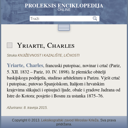
PROLEKSIS ENCIKLOPEDIJA
ONLINE
Yriarte, Charles
Struka
KNJIŽEVNOST I KAZALIŠTE
,
LIČNOSTI
Yriarte, Charles
, francuski putopisac, novinar i crtač (Pariz,
5. XII. 1832 – Pariz, 10. IV. 1898). Iz plemićke obitelji
baskijskoga podrijetla, studirao arhitekturu u Parizu. Vješt crtač
i putopisac, putovao Španjolskom, Italijom i hrvatskim
krajevima slikajući i opisujući ljude, obale i gradove Jadrana od
Istre do Kotora; posjetio i Bosnu za ustanka 1875–76.
Ažurirano:
8. travnja 2015.
Copyright © 2013.
Leksikografski zavod Miroslav Krleža
. Sva prava
pridržana.