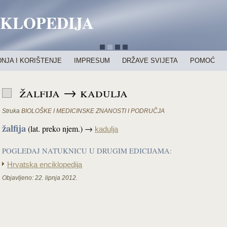
IKLOPEDIJA
NJA I KORIŠTENJE
IMPRESUM
DRŽAVE SVIJETA
POMOĆ
žalfija → kadulja
Struka
BIOLOŠKE I MEDICINSKE ZNANOSTI I PODRUČJA
žalfija
(lat. preko njem.) →
kadulja
POGLEDAJ NATUKNICU U DRUGIM EDICIJAMA:
Hrvatska enciklopedija
Objavljeno:
22. lipnja 2012.