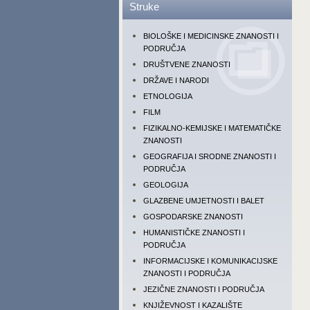
Struke
BIOLOŠKE I MEDICINSKE ZNANOSTI I
PODRUČJA
DRUŠTVENE ZNANOSTI
DRŽAVE I NARODI
ETNOLOGIJA
FILM
FIZIKALNO-KEMIJSKE I MATEMATIČKE
ZNANOSTI
GEOGRAFIJA I SRODNE ZNANOSTI I
PODRUČJA
GEOLOGIJA
GLAZBENE UMJETNOSTI I BALET
GOSPODARSKE ZNANOSTI
HUMANISTIČKE ZNANOSTI I
PODRUČJA
INFORMACIJSKE I KOMUNIKACIJSKE
ZNANOSTI I PODRUČJA
JEZIČNE ZNANOSTI I PODRUČJA
KNJIŽEVNOST I KAZALIŠTE