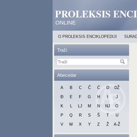
PROLEKSIS ENC
ONLINE
O PROLEKSIS ENCIKLOPEDIJI
SURAD
Traži
Abecedar
A
B
C
Č
Ć
D
DŽ
Đ
E
F
G
H
I
J
K
L
LJ
M
N
NJ
O
P
Q
R
S
Š
T
U
V
W
X
Y
Z
Ž
A-Ž