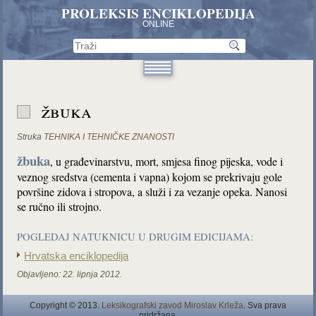
PROLEKSIS ENCIKLOPEDIJA
ONLINE
žbuka
Struka
TEHNIKA I TEHNIČKE ZNANOSTI
žbuka
, u građevinarstvu, mort, smjesa finog pijeska, vode i
veznog sredstva (cementa i vapna) kojom se prekrivaju gole
površine zidova i stropova, a služi i za vezanje opeka. Nanosi
se ručno ili strojno.
POGLEDAJ NATUKNICU U DRUGIM EDICIJAMA:
Hrvatska enciklopedija
Objavljeno:
22. lipnja 2012.
Copyright © 2013.
Leksikografski zavod Miroslav Krleža
. Sva prava
pridržana.