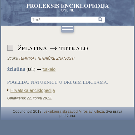
PROLEKSIS ENCIKLOPEDIJA
ONLINE
želatina → tutkalo
Struka
TEHNIKA I TEHNIČKE ZNANOSTI
želatina
(tal.) →
tutkalo
POGLEDAJ NATUKNICU U DRUGIM EDICIJAMA:
Hrvatska enciklopedija
Objavljeno:
22. lipnja 2012.
Copyright © 2013.
Leksikografski zavod Miroslav Krleža
. Sva prava
pridržana.