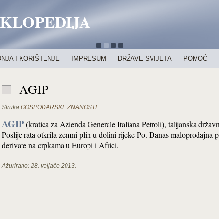
IKLOPEDIJA
NJA I KORIŠTENJE
IMPRESUM
DRŽAVE SVIJETA
POMOĆ
AGIP
Struka
GOSPODARSKE ZNANOSTI
AGIP
(kratica za Azienda Generale Italiana Petroli), talijanska drža
Poslije rata otkrila zemni plin u dolini rijeke Po. Danas maloprodajn
derivate na crpkama u Europi i Africi.
Ažurirano:
28. veljače 2013.