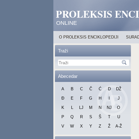
PROLEKSIS ENC
ONLINE
O PROLEKSIS ENCIKLOPEDIJI
SURAD
Traži
Abecedar
A
B
C
Č
Ć
D
DŽ
Đ
E
F
G
H
I
J
K
L
LJ
M
N
NJ
O
P
Q
R
S
Š
T
U
V
W
X
Y
Z
Ž
A-Ž