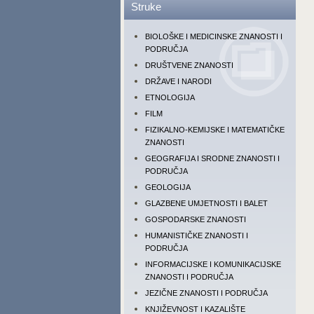
Struke
BIOLOŠKE I MEDICINSKE ZNANOSTI I
PODRUČJA
DRUŠTVENE ZNANOSTI
DRŽAVE I NARODI
ETNOLOGIJA
FILM
FIZIKALNO-KEMIJSKE I MATEMATIČKE
ZNANOSTI
GEOGRAFIJA I SRODNE ZNANOSTI I
PODRUČJA
GEOLOGIJA
GLAZBENE UMJETNOSTI I BALET
GOSPODARSKE ZNANOSTI
HUMANISTIČKE ZNANOSTI I
PODRUČJA
INFORMACIJSKE I KOMUNIKACIJSKE
ZNANOSTI I PODRUČJA
JEZIČNE ZNANOSTI I PODRUČJA
KNJIŽEVNOST I KAZALIŠTE