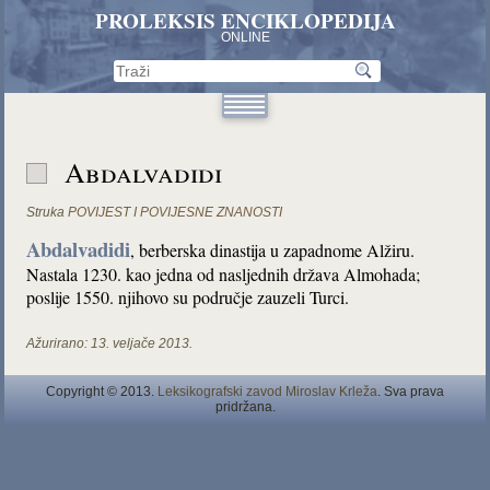
PROLEKSIS ENCIKLOPEDIJA
ONLINE
Abdalvadidi
Struka
POVIJEST I POVIJESNE ZNANOSTI
Abdalvadidi
, berberska dinastija u zapadnome Alžiru.
Nastala 1230. kao jedna od nasljednih država Almohada;
poslije 1550. njihovo su područje zauzeli Turci.
Ažurirano:
13. veljače 2013.
Copyright © 2013.
Leksikografski zavod Miroslav Krleža
. Sva prava
pridržana.