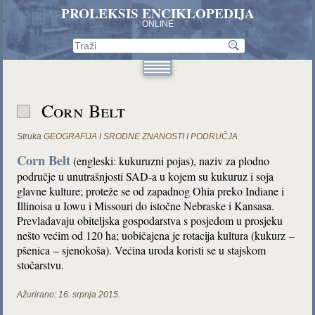
PROLEKSIS ENCIKLOPEDIJA
ONLINE
Corn Belt
Struka
GEOGRAFIJA I SRODNE ZNANOSTI I PODRUČJA
Corn Belt
(engleski: kukuruzni pojas), naziv za plodno
područje u unutrašnjosti SAD-a u kojem su kukuruz i soja
glavne kulture; proteže se od zapadnog Ohia preko Indiane i
Illinoisa u Iowu i Missouri do istočne Nebraske i Kansasa.
Prevladavaju obiteljska gospodarstva s posjedom u prosjeku
nešto većim od 120 ha; uobičajena je rotacija kultura (kukurz –
pšenica – sjenokoša). Većina uroda koristi se u stajskom
stočarstvu.
Ažurirano:
16. srpnja 2015.