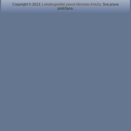
Copyright © 2013.
Leksikografski zavod Miroslav Krleža
. Sva prava
pridržana.