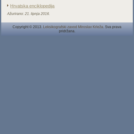
Hrvatska enciklopedija
Ažurirano:
21. lipnja 2016.
Copyright © 2013.
Leksikografski zavod Miroslav Krleža
. Sva prava
pridržana.