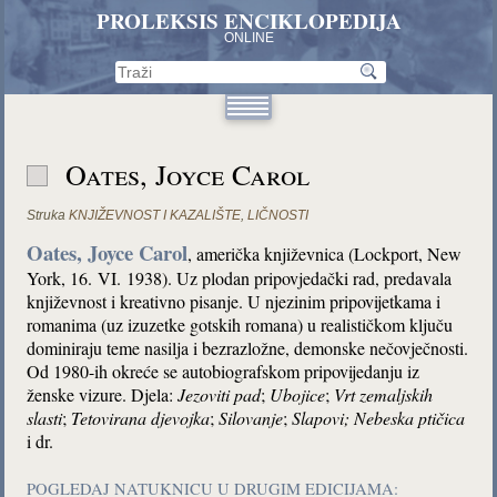
PROLEKSIS ENCIKLOPEDIJA
ONLINE
Oates, Joyce Carol
Struka
KNJIŽEVNOST I KAZALIŠTE
,
LIČNOSTI
Oates, Joyce Carol
, američka književnica (Lockport, New
York, 16. VI. 1938). Uz plodan pripovjedački rad, predavala
književnost i kreativno pisanje. U njezinim pripovijetkama i
romanima (uz izuzetke gotskih romana) u realističkom ključu
dominiraju teme nasilja i bezrazložne, demonske nečovječnosti.
Od 1980-ih okreće se autobiografskom pripovijedanju iz
ženske vizure. Djela:
Jezoviti pad
;
Ubojice
;
Vrt zemaljskih
slasti
;
Tetovirana djevojka
;
Silovanje
;
Slapovi; Nebeska ptičica
i dr.
POGLEDAJ NATUKNICU U DRUGIM EDICIJAMA: