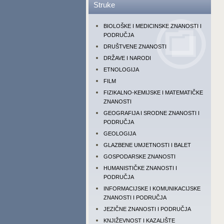
Struke
BIOLOŠKE I MEDICINSKE ZNANOSTI I
PODRUČJA
DRUŠTVENE ZNANOSTI
DRŽAVE I NARODI
ETNOLOGIJA
FILM
FIZIKALNO-KEMIJSKE I MATEMATIČKE
ZNANOSTI
GEOGRAFIJA I SRODNE ZNANOSTI I
PODRUČJA
GEOLOGIJA
GLAZBENE UMJETNOSTI I BALET
GOSPODARSKE ZNANOSTI
HUMANISTIČKE ZNANOSTI I
PODRUČJA
INFORMACIJSKE I KOMUNIKACIJSKE
ZNANOSTI I PODRUČJA
JEZIČNE ZNANOSTI I PODRUČJA
KNJIŽEVNOST I KAZALIŠTE