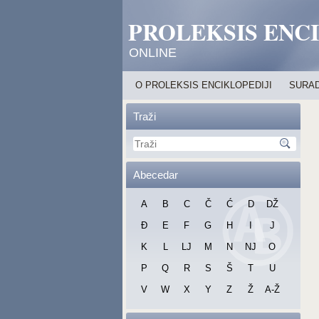
PROLEKSIS ENC
ONLINE
O PROLEKSIS ENCIKLOPEDIJI
SURAD
Traži
Abecedar
A
B
C
Č
Ć
D
DŽ
Đ
E
F
G
H
I
J
K
L
LJ
M
N
NJ
O
P
Q
R
S
Š
T
U
V
W
X
Y
Z
Ž
A-Ž