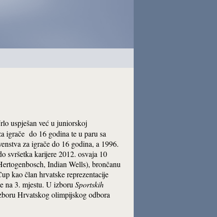
Vrlo uspješan već u juniorskoj
a igrače do 16 godina te u paru sa
nstva za igrače do 16 godina, a 1996.
do svršetka karijere 2012. osvaja 10
Hertogenbosch, Indian Wells), brončanu
up kao član hrvatske reprezentacije
 se na 3. mjestu. U izboru
Sportskih
izboru Hrvatskog olimpijskog odbora