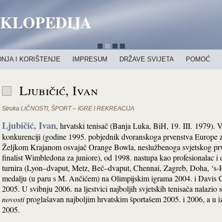
IKLOPEDIJA
NJA I KORIŠTENJE
IMPRESUM
DRŽAVE SVIJETA
POMOĆ
Ljubičić, Ivan
Struka
LIČNOSTI
,
ŠPORT – IGRE I REKREACIJA
Ljubičić, Ivan
, hrvatski tenisač (Banja Luka, BiH, 19. III. 1979). 
konkurenciji (godine 1995. pobjednik dvoranskoga prvenstva Europe z
Željkom Krajanom osvajač Orange Bowla, neslužbenoga svjetskog prve
finalist Wimbledona za juniore), od 1998. nastupa kao profesionalac i 
turnira (Lyon–dvaput, Metz, Beč–dvaput, Chennai, Zagreb, Doha, ‘s-
medalju (u paru s M. Ančićem) na Olimpijskim igrama 2004. i Davis C
2005. U svibnju 2006. na ljestvici najboljih svjetskih tenisača nalazio
novosti
proglašavan najboljim hrvatskim športašem 2005. i 2006, a u 
2005.