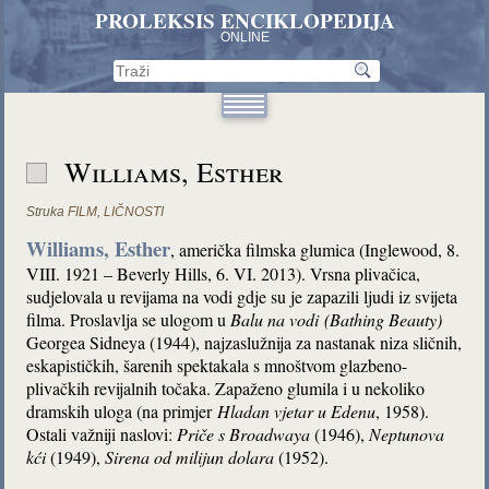
PROLEKSIS ENCIKLOPEDIJA
ONLINE
Williams, Esther
Struka
FILM
,
LIČNOSTI
Williams, Esther
, američka filmska glumica (Inglewood, 8.
VIII. 1921 – Beverly Hills, 6. VI. 2013). Vrsna plivačica,
sudjelovala u revijama na vodi gdje su je zapazili ljudi iz svijeta
filma. Proslavlja se ulogom u
Balu na vodi
(Bathing Beauty)
Georgea Sidneya (1944), najzaslužnija za nastanak niza sličnih,
eskapističkih, šarenih spektakala s mnoštvom glazbeno-
plivačkih revijalnih točaka. Zapaženo glumila i u nekoliko
dramskih uloga (na primjer
Hladan vjetar u Edenu
, 1958).
Ostali važniji naslovi:
Priče s Broadwaya
(1946),
Neptunova
kći
(1949),
Sirena od milijun dolara
(1952).