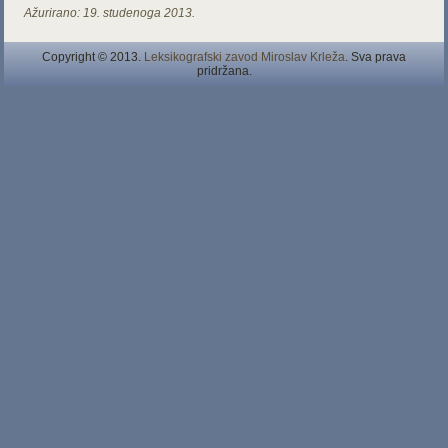
Ažurirano:
19. studenoga 2013.
Copyright © 2013.
Leksikografski zavod Miroslav Krleža
. Sva prava
pridržana.