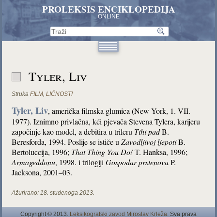
PROLEKSIS ENCIKLOPEDIJA
ONLINE
Tyler, Liv
Struka
FILM
,
LIČNOSTI
Tyler, Liv
, američka filmska glumica (New York, 1. VII.
1977). Iznimno privlačna, kći pjevača Stevena Tylera, karijeru
započinje kao model, a debitira u trileru
Tihi pad
B.
Beresforda, 1994. Poslije se ističe u
Zavodljivoj ljepoti
B.
Bertoluccija, 1996;
That Thing You Do!
T. Hanksa, 1996;
Armageddonu
, 1998. i trilogiji
Gospodar prstenova
P.
Jacksona, 2001–03.
Ažurirano:
18. studenoga 2013.
Copyright © 2013.
Leksikografski zavod Miroslav Krleža
. Sva prava