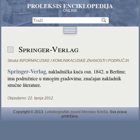
PROLEKSIS ENCIKLOPEDIJA
ONLINE
Springer-Verlag
Struka
INFORMACIJSKE I KOMUNIKACIJSKE ZNANOSTI I PODRUČJA
Springer-Verlag
, nakladnička kuća osn. 1842. u Berlinu;
ima podružnice u mnogim gradovima; značajan nakladnik
stručne literature.
Objavljeno:
22. lipnja 2012.
Copyright © 2013.
Leksikografski zavod Miroslav Krleža
. Sva prava
pridržana.