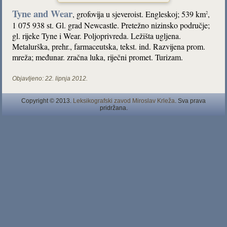
Tyne and Wear
,
grofovija u sjeveroist. Engleskoj; 539 km
,
2
1 075 938 st. Gl. grad Newcastle. Pretežno nizinsko područje;
gl. rijeke Tyne i Wear. Poljoprivreda. Ležišta ugljena.
Metalurška, prehr., farmaceutska, tekst. ind. Razvijena prom.
mreža; međunar. zračna luka, riječni promet. Turizam.
Objavljeno:
22. lipnja 2012.
Copyright © 2013.
Leksikografski zavod Miroslav Krleža
. Sva prava
pridržana.