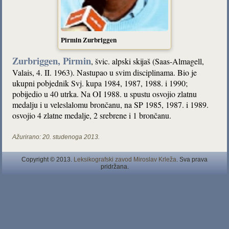
Pirmin Zurbriggen
Zurbriggen, Pirmin
, švic. alpski skijaš (Saas-Almagell,
Valais, 4. II. 1963). Nastupao u svim disciplinama. Bio je
ukupni pobjednik Svj. kupa 1984, 1987, 1988. i 1990;
pobijedio u 40 utrka. Na OI 1988. u spustu osvojio zlatnu
medalju i u veleslalomu brončanu, na SP 1985, 1987. i 1989.
osvojio 4 zlatne medalje, 2 srebrene i 1 brončanu.
Ažurirano:
20. studenoga 2013.
Copyright © 2013.
Leksikografski zavod Miroslav Krleža
. Sva prava
pridržana.