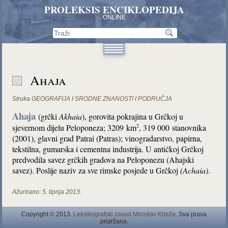
PROLEKSIS ENCIKLOPEDIJA
ONLINE
Ahaja
Struka
GEOGRAFIJA I SRODNE ZNANOSTI I PODRUČJA
Ahaja
(grčki
Akhaia
), gorovita pokrajina u Grčkoj u
sjevernom dijelu Peloponeza; 3209 km
, 319 000 stanovnika
2
(2001), glavni grad Patrai (Patras); vinogradarstvo, papirna,
tekstilna, gumarska i cementna industrija. U antičkoj Grčkoj
predvodila savez grčkih gradova na Peloponezu (Ahajski
savez). Poslije naziv za sve rimske posjede u Grčkoj
(Achaia)
.
Ažurirano:
5. lipnja 2013.
Copyright © 2013.
Leksikografski zavod Miroslav Krleža
. Sva prava
pridržana.