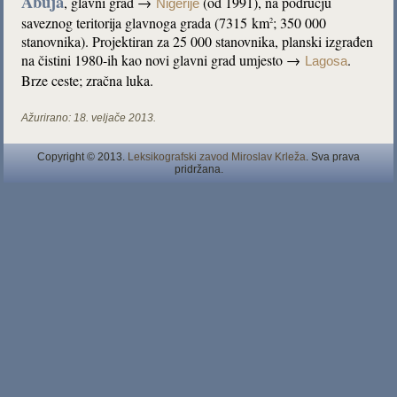
Abuja
, glavni grad →
(od 1991), na području
Nigerije
saveznog teritorija glavnoga grada (7315 km
; 350 000
2
stanovnika). Projektiran za 25 000 stanovnika, planski izgrađen
na čistini 1980-ih kao novi glavni grad umjesto →
.
Lagosa
Brze ceste; zračna luka.
Ažurirano:
18. veljače 2013.
Copyright © 2013.
Leksikografski zavod Miroslav Krleža
. Sva prava
pridržana.