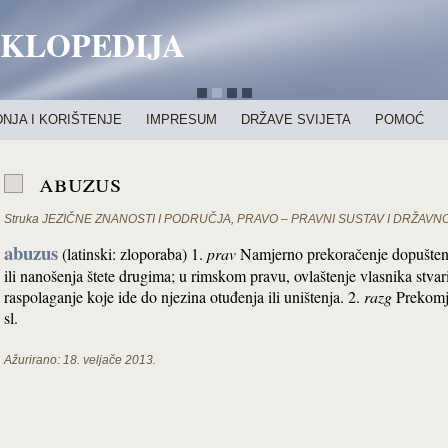
IKLOPEDIJA
NJA I KORIŠTENJE
IMPRESUM
DRŽAVE SVIJETA
POMOĆ
abuzus
Struka
JEZIČNE ZNANOSTI I PODRUČJA
,
PRAVO – PRAVNI SUSTAV I DRŽAV
abuzus
(latinski: zloporaba) 1.
prav
Namjerno prekoračenje dopuštenih 
ili nanošenja štete drugima; u rimskom pravu, ovlaštenje vlasnika stvar
raspolaganje koje ide do njezina otuđenja ili uništenja. 2.
razg
Prekomje
sl.
Ažurirano:
18. veljače 2013.