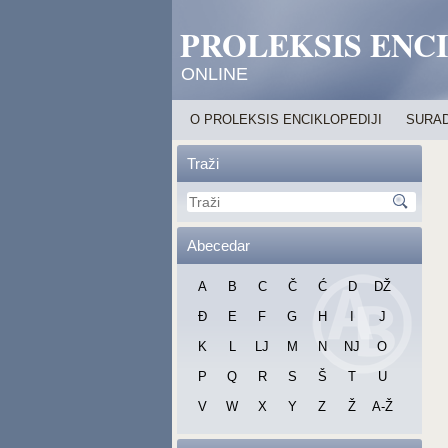
PROLEKSIS ENC
ONLINE
O PROLEKSIS ENCIKLOPEDIJI
SURAD
Traži
Abecedar
A
B
C
Č
Ć
D
DŽ
Đ
E
F
G
H
I
J
K
L
LJ
M
N
NJ
O
P
Q
R
S
Š
T
U
V
W
X
Y
Z
Ž
A-Ž