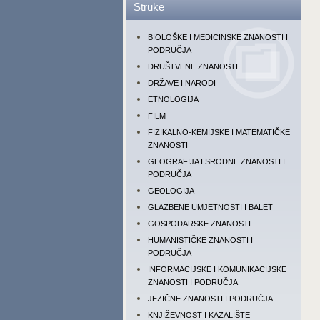
Struke
BIOLOŠKE I MEDICINSKE ZNANOSTI I
PODRUČJA
DRUŠTVENE ZNANOSTI
DRŽAVE I NARODI
ETNOLOGIJA
FILM
FIZIKALNO-KEMIJSKE I MATEMATIČKE
ZNANOSTI
GEOGRAFIJA I SRODNE ZNANOSTI I
PODRUČJA
GEOLOGIJA
GLAZBENE UMJETNOSTI I BALET
GOSPODARSKE ZNANOSTI
HUMANISTIČKE ZNANOSTI I
PODRUČJA
INFORMACIJSKE I KOMUNIKACIJSKE
ZNANOSTI I PODRUČJA
JEZIČNE ZNANOSTI I PODRUČJA
KNJIŽEVNOST I KAZALIŠTE