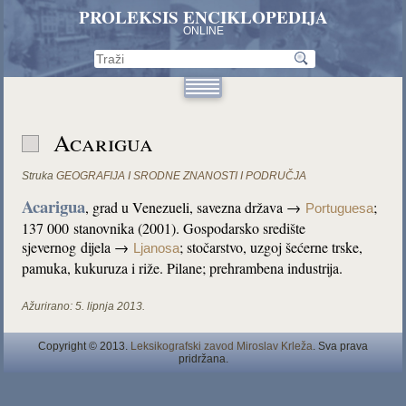
PROLEKSIS ENCIKLOPEDIJA
ONLINE
Acarigua
Struka
GEOGRAFIJA I SRODNE ZNANOSTI I PODRUČJA
Acarigua
, grad u Venezueli, savezna država →
;
Portuguesa
137 000 stanovnika (2001). Gospodarsko središte
sjevernog dijela →
; stočarstvo, uzgoj šećerne trske,
Ljanosa
pamuka, kukuruza i riže. Pilane; prehrambena industrija.
Ažurirano:
5. lipnja 2013.
Copyright © 2013.
Leksikografski zavod Miroslav Krleža
. Sva prava
pridržana.