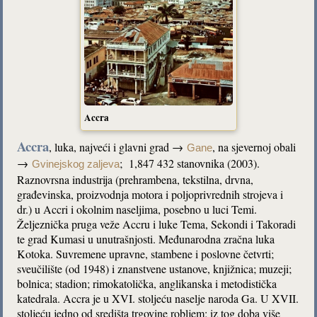
Accra
Accra
, luka, najveći i glavni grad →
, na sjevernoj obali
Gane
→
; 1,847 432 stanovnika (2003).
Gvinejskog zaljeva
Raznovrsna industrija (prehrambena, tekstilna, drvna,
građevinska, proizvodnja motora i poljoprivrednih strojeva i
dr.) u Accri i okolnim naseljima, posebno u luci Temi.
Željeznička pruga veže Accru i luke Tema, Sekondi i Takoradi
te grad Kumasi u unutrašnjosti. Međunarodna zračna luka
Kotoka. Suvremene upravne, stambene i poslovne četvrti;
sveučilište (od 1948) i znanstvene ustanove, knjižnica; muzeji;
bolnica; stadion; rimokatolička, anglikanska i metodistička
katedrala. Accra je u XVI. stoljeću naselje naroda Ga. U XVII.
stoljeću jedno od središta trgovine robljem; iz tog doba više