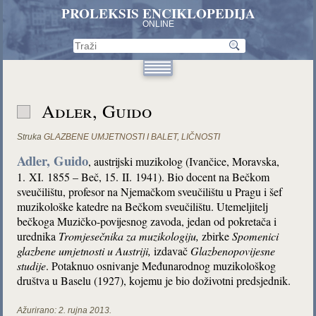
PROLEKSIS ENCIKLOPEDIJA
ONLINE
Adler, Guido
Struka
GLAZBENE UMJETNOSTI I BALET
,
LIČNOSTI
Adler, Guido
, austrijski muzikolog (Ivančice, Moravska,
1. XI. 1855 – Beč, 15. II. 1941). Bio docent na Bečkom
sveučilištu, profesor na Njemačkom sveučilištu u Pragu i šef
muzikološke katedre na Bečkom sveučilištu. Utemeljitelj
bečkoga Muzičko-povijesnog zavoda, jedan od pokretača i
urednika
Tromjesečnika za muzikologiju,
zbirke
Spomenici
glazbene umjetnosti u Austriji,
izdavač
Glazbenopovijesne
studije
. Potaknuo osnivanje Međunarodnog muzikološkog
društva u Baselu (1927), kojemu je bio doživotni predsjednik.
Ažurirano:
2. rujna 2013.