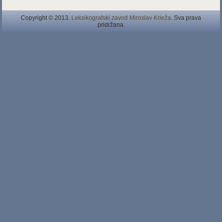
Copyright © 2013.
Leksikografski zavod Miroslav Krleža
. Sva prava
pridržana.