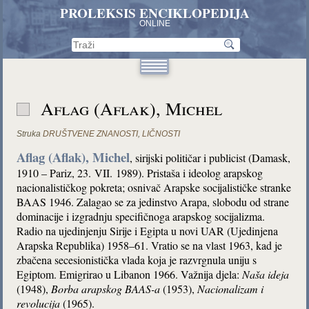
PROLEKSIS ENCIKLOPEDIJA
ONLINE
Aflag (Aflak), Michel
Struka
DRUŠTVENE ZNANOSTI
,
LIČNOSTI
Aflag (Aflak), Michel
, sirijski političar i publicist (Damask,
1910 – Pariz, 23. VII. 1989). Pristaša i ideolog arapskog
nacionalističkog pokreta; osnivač Arapske socijalističke stranke
BAAS 1946. Zalagao se za jedinstvo Arapa, slobodu od strane
dominacije i izgradnju specifičnoga arapskog socijalizma.
Radio na ujedinjenju Sirije i Egipta u novi UAR (Ujedinjena
Arapska Republika) 1958–61. Vratio se na vlast 1963, kad je
zbačena secesionistička vlada koja je razvrgnula uniju s
Egiptom. Emigrirao u Libanon 1966. Važnija djela:
Naša ideja
(1948),
Borba arapskog BAAS-a
(1953),
Nacionalizam i
revolucija
(1965).