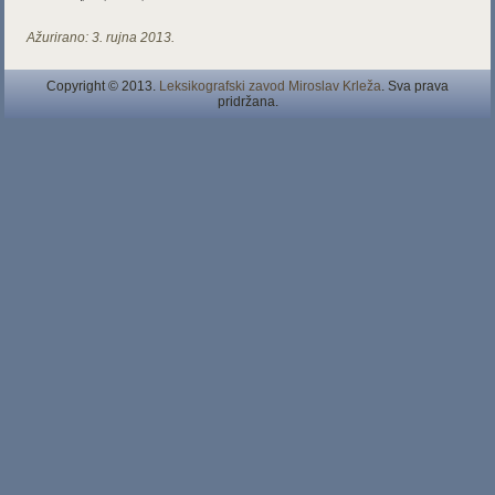
Ažurirano:
3. rujna 2013.
Copyright © 2013.
Leksikografski zavod Miroslav Krleža
. Sva prava
pridržana.