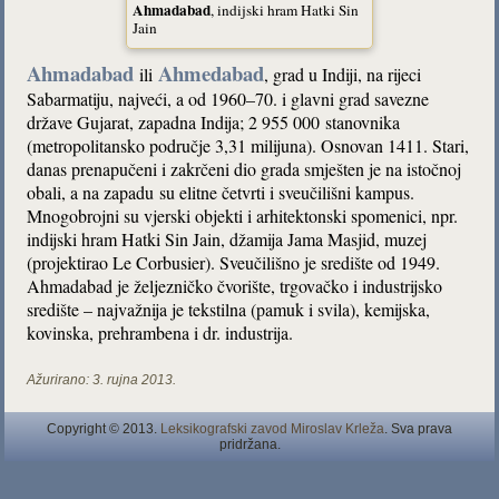
Ahmadabad
, indijski hram Hatki Sin
Jain
Ahmadabad
Ahmedabad
ili
, grad u Indiji, na rijeci
Sabarmatiju, najveći, a od 1960–70. i glavni grad savezne
države Gujarat, zapadna Indija; 2 955 000 stanovnika
(metropolitansko područje 3,31 milijuna). Osnovan 1411. Stari,
danas prenapučeni i zakrčeni dio grada smješten je na istočnoj
obali, a na zapadu su elitne četvrti i sveučilišni kampus.
Mnogobrojni su vjerski objekti i arhitektonski spomenici, npr.
indijski hram Hatki Sin Jain, džamija Jama Masjid, muzej
(projektirao Le Corbusier). Sveučilišno je središte od 1949.
Ahmadabad je željezničko čvorište, trgovačko i industrijsko
središte – najvažnija je tekstilna (pamuk i svila), kemijska,
kovinska, prehrambena i dr. industrija.
Ažurirano:
3. rujna 2013.
Copyright © 2013.
Leksikografski zavod Miroslav Krleža
. Sva prava
pridržana.