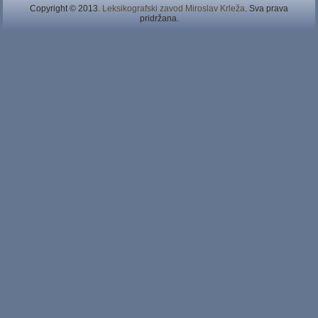
Copyright © 2013.
Leksikografski zavod Miroslav Krleža
. Sva prava
pridržana.