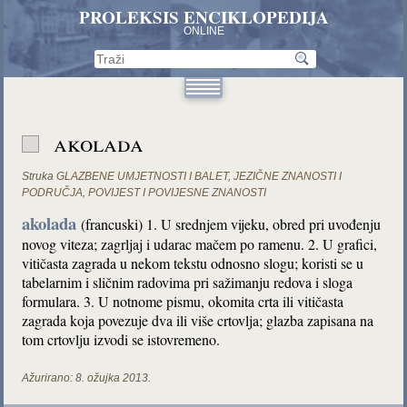
PROLEKSIS ENCIKLOPEDIJA
ONLINE
akolada
Struka
GLAZBENE UMJETNOSTI I BALET
,
JEZIČNE ZNANOSTI I
PODRUČJA
,
POVIJEST I POVIJESNE ZNANOSTI
akolada
(francuski) 1. U srednjem vijeku, obred pri uvođenju
novog viteza; zagrljaj i udarac mačem po ramenu. 2. U grafici,
vitičasta zagrada u nekom tekstu odnosno slogu; koristi se u
tabelarnim i sličnim radovima pri sažimanju redova i sloga
formulara. 3. U notnome pismu, okomita crta ili vitičasta
zagrada koja povezuje dva ili više crtovlja; glazba zapisana na
tom crtovlju izvodi se istovremeno.
Ažurirano:
8. ožujka 2013.