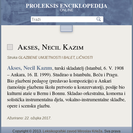
PROLEKSIS ENCIKLOPEDIJA
ONLINE
Akses, Necil Kazım
Struka
GLAZBENE UMJETNOSTI I BALET
,
LIČNOSTI
Akses, Necil Kazım
, turski skladatelj (Istanbul, 6. V. 1908
– Ankara, 16. II. 1999). Studirao u Istanbulu, Beču i Pragu.
Bio glazbeni pedagog (predavao kompoziciju) u Ankari
(tamošnju glazbenu školu pretvorio u konzervatorij), poslije bio
kulturni ataše u Bernu i Bonnu. Skladao orkestralna, komorna i
solistička instrumentalna djela, vokalno-instrumentalne skladbe,
opere i scensku glazbu.
Ažurirano:
22. ožujka 2017.
Copyright © 2013.
Leksikografski zavod Miroslav Krleža
. Sva prava