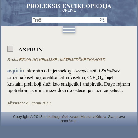
PROLEKSIS ENCIKLOPEDIJA
ONLINE
aspirin
Struka
FIZIKALNO-KEMIJSKE I MATEMATIČKE ZNANOSTI
aspirin
(akronim od njemačkog:
Acetyl
acetil i
Spirsäure
salicilna kiselina), acetilsalicilna kiselina, C
H
O
, bijel,
6
4
4
kristalni prah koji služi kao analgetik i antipiretik. Dugotrajnom
upotrebom aspirina može doći do oštećenja sluznice želuca.
Ažurirano:
21. lipnja 2013.
Copyright © 2013.
Leksikografski zavod Miroslav Krleža
. Sva prava
pridržana.