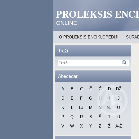
PROLEKSIS ENC
ONLINE
O PROLEKSIS ENCIKLOPEDIJI
SURAD
Traži
Abecedar
A
B
C
Č
Ć
D
DŽ
Đ
E
F
G
H
I
J
K
L
LJ
M
N
NJ
O
P
Q
R
S
Š
T
U
V
W
X
Y
Z
Ž
A-Ž