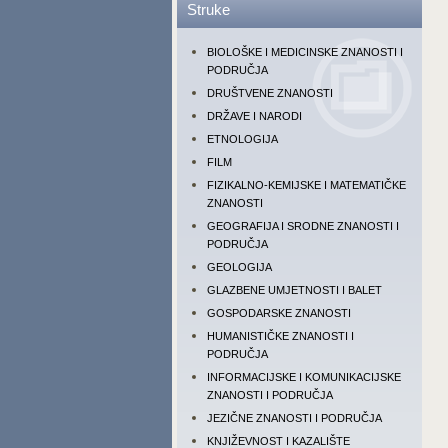
Struke
BIOLOŠKE I MEDICINSKE ZNANOSTI I
PODRUČJA
DRUŠTVENE ZNANOSTI
DRŽAVE I NARODI
ETNOLOGIJA
FILM
FIZIKALNO-KEMIJSKE I MATEMATIČKE
ZNANOSTI
GEOGRAFIJA I SRODNE ZNANOSTI I
PODRUČJA
GEOLOGIJA
GLAZBENE UMJETNOSTI I BALET
GOSPODARSKE ZNANOSTI
HUMANISTIČKE ZNANOSTI I
PODRUČJA
INFORMACIJSKE I KOMUNIKACIJSKE
ZNANOSTI I PODRUČJA
JEZIČNE ZNANOSTI I PODRUČJA
KNJIŽEVNOST I KAZALIŠTE