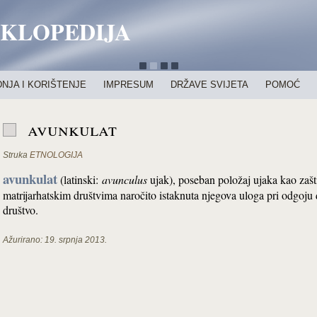
IKLOPEDIJA
NJA I KORIŠTENJE
IMPRESUM
DRŽAVE SVIJETA
POMOĆ
avunkulat
Struka
ETNOLOGIJA
avunkulat
(latinski:
avunculus
ujak), poseban položaj ujaka kao zašti
matrijarhatskim društvima naročito istaknuta njegova uloga pri odgoju
društvo.
Ažurirano:
19. srpnja 2013.