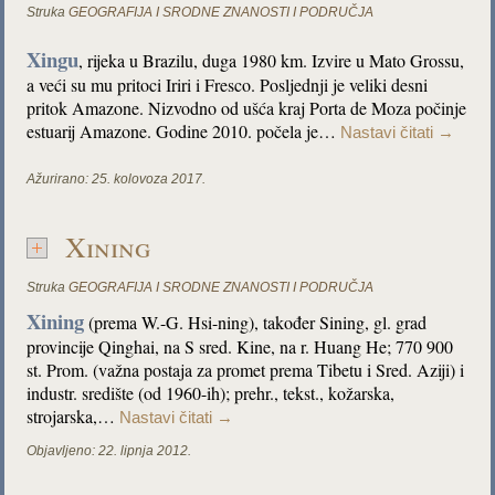
Struka
GEOGRAFIJA I SRODNE ZNANOSTI I PODRUČJA
Xingu
, rijeka u Brazilu, duga 1980 km. Izvire u Mato Grossu,
a veći su mu pritoci Iriri i Fresco. Posljednji je veliki desni
pritok Amazone. Nizvodno od ušća kraj Porta de Moza počinje
estuarij Amazone. Godine 2010. počela je…
Nastavi čitati
→
Ažurirano:
25. kolovoza 2017.
Xining
Struka
GEOGRAFIJA I SRODNE ZNANOSTI I PODRUČJA
Xining
(prema W.-G. Hsi-ning), također Sining, gl. grad
provincije Qinghai, na S sred. Kine, na r. Huang He; 770 900
st. Prom. (važna postaja za promet prema Tibetu i Sred. Aziji) i
industr. središte (od 1960-ih); prehr., tekst., kožarska,
strojarska,…
Nastavi čitati
→
Objavljeno:
22. lipnja 2012.