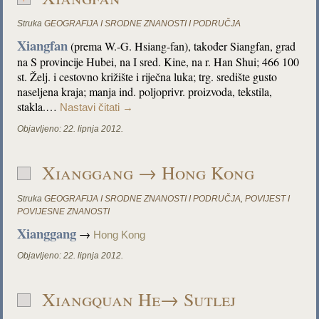
Struka
GEOGRAFIJA I SRODNE ZNANOSTI I PODRUČJA
Xiangfan
(prema W.-G. Hsiang-fan), također Siangfan, grad
na S provincije Hubei, na I sred. Kine, na r. Han Shui; 466 100
st. Želj. i cestovno križište i riječna luka; trg. središte gusto
naseljena kraja; manja ind. poljoprivr. proizvoda, tekstila,
stakla.…
Nastavi čitati
→
Objavljeno:
22. lipnja 2012.
Xianggang → Hong Kong
Struka
GEOGRAFIJA I SRODNE ZNANOSTI I PODRUČJA
,
POVIJEST I
POVIJESNE ZNANOSTI
Xianggang
→
Hong Kong
Objavljeno:
22. lipnja 2012.
Xiangquan He→ Sutlej