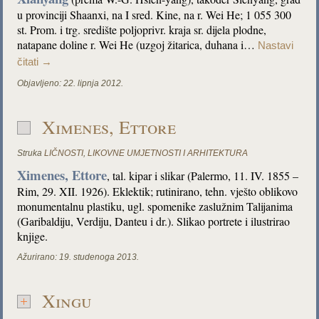
u provinciji Shaanxi, na I sred. Kine, na r. Wei He; 1 055 300
st. Prom. i trg. središte poljoprivr. kraja sr. dijela plodne,
natapane doline r. Wei He (uzgoj žitarica, duhana i…
Nastavi
čitati
→
Objavljeno:
22. lipnja 2012.
Ximenes, Ettore
Struka
LIČNOSTI
,
LIKOVNE UMJETNOSTI I ARHITEKTURA
Ximenes, Ettore
, tal. kipar i slikar (Palermo, 11. IV. 1855 –
Rim, 29. XII. 1926). Eklektik; rutinirano, tehn. vješto oblikovo
monumentalnu plastiku, ugl. spomenike zaslužnim Talijanima
(Garibaldiju, Verdiju, Danteu i dr.). Slikao portrete i ilustrirao
knjige.
Ažurirano:
19. studenoga 2013.
Xingu