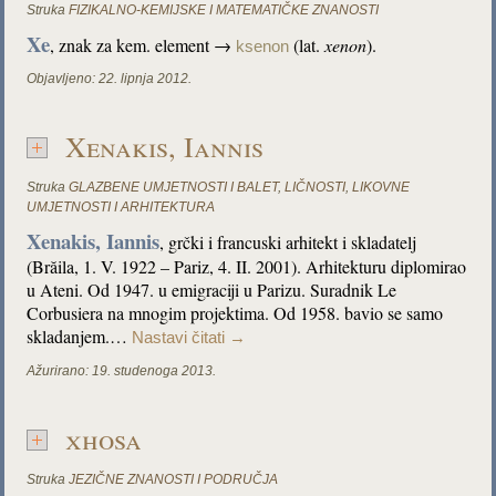
Struka
FIZIKALNO-KEMIJSKE I MATEMATIČKE ZNANOSTI
Xe
, znak za kem. element →
(lat.
xenon
).
ksenon
Objavljeno:
22. lipnja 2012.
Xenakis, Iannis
Struka
GLAZBENE UMJETNOSTI I BALET
,
LIČNOSTI
,
LIKOVNE
UMJETNOSTI I ARHITEKTURA
Xenakis, Iannis
, grčki i francuski arhitekt i skladatelj
(Brăila, 1. V. 1922 – Pariz, 4. II. 2001). Arhitekturu diplomirao
u Ateni. Od 1947. u emigraciji u Parizu. Suradnik Le
Corbusiera na mnogim projektima. Od 1958. bavio se samo
skladanjem.…
Nastavi čitati
→
Ažurirano:
19. studenoga 2013.
xhosa
Struka
JEZIČNE ZNANOSTI I PODRUČJA