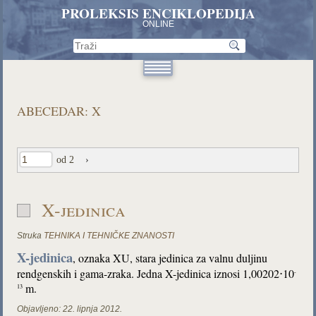
PROLEKSIS ENCIKLOPEDIJA
ONLINE
ABECEDAR: X
od 2
›
X-jedinica
Struka
TEHNIKA I TEHNIČKE ZNANOSTI
X-jedinica
, oznaka XU, stara jedinica za valnu duljinu
rendgenskih i gama-zraka. Jedna X-jedinica iznosi 1,00202⋅10
-
m.
13
Objavljeno:
22. lipnja 2012.