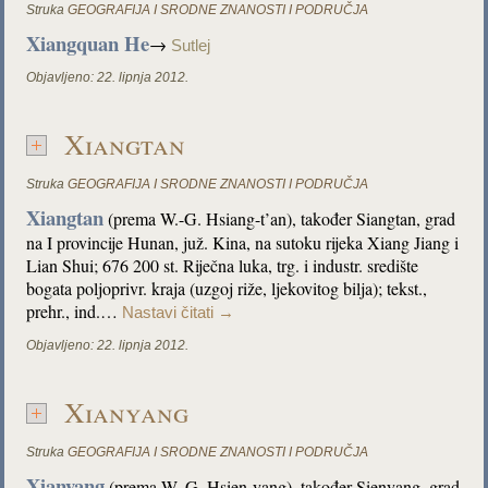
Struka
GEOGRAFIJA I SRODNE ZNANOSTI I PODRUČJA
Xiangquan He
→
Sutlej
Objavljeno:
22. lipnja 2012.
Xiangtan
Struka
GEOGRAFIJA I SRODNE ZNANOSTI I PODRUČJA
Xiangtan
(prema W.-G. Hsiang-t’an), također Siangtan, grad
na I provincije Hunan, juž. Kina, na sutoku rijeka Xiang Jiang i
Lian Shui; 676 200 st. Riječna luka, trg. i industr. središte
bogata poljoprivr. kraja (uzgoj riže, ljekovitog bilja); tekst.,
prehr., ind.…
Nastavi čitati
→
Objavljeno:
22. lipnja 2012.
Xianyang
Struka
GEOGRAFIJA I SRODNE ZNANOSTI I PODRUČJA
Xianyang
(prema W.-G. Hsien-yang), također Sienyang, grad