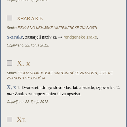
Objavljeno:
22. lipnja 2012.
x-zrake
Struka
FIZIKALNO-KEMIJSKE I MATEMATIČKE ZNANOSTI
x-zrake
, zastarjeli naziv za →
.
rendgenske zrake
Objavljeno:
22. lipnja 2012.
X, x
Struka
FIZIKALNO-KEMIJSKE I MATEMATIČKE ZNANOSTI
,
JEZIČNE
ZNANOSTI I PODRUČJA
X, x
1. Dvadeset i drugo slovo klas. lat. abecede, izgovor ks. 2.
mat
Znak
x
za nepoznanicu ili za apscisu.
Objavljeno:
22. lipnja 2012.
Xe