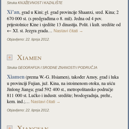
Struka
KNJIŽEVNOST I KAZALIŠTE
Xi’an
, grad u Kini; gl. grad provincije Shaanxi, sred. Kina; 2
670 000 st. (s predgrađima o 8. mil). Jedna od 4 pov.
prijestolnice Kine i sjedište 13 dinastija. Polit. i kult. središte od
← XI. st. Jezgra grada…
Nastavi čitati
→
Objavljeno:
22. lipnja 2012.
Xiamen
Struka
GEOGRAFIJA I SRODNE ZNANOSTI I PODRUČJA
Xiamen
(prema W.-G. Hsiamen), također Amoy, grad i luka
u provinciji Fujian, juž. Kina, na istoimenom otoku, na ušću
Jinlong Jianga; grad 592 400 st., metropolitansko područje
811 000 st. Lučko i industr. središte; brodogradnja, prehr.,
kem. ind.;…
Nastavi čitati
→
Objavljeno:
22. lipnja 2012.
Xiangfan