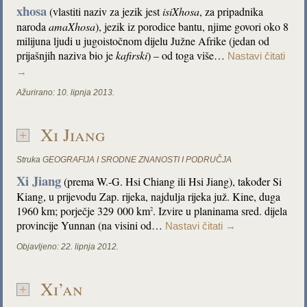
xhosa
(vlastiti naziv za jezik jest
isiXhosa
, za pripadnika
naroda
amaXhosa
), jezik iz porodice bantu, njime govori oko 8
milijuna ljudi u jugoistočnom dijelu Južne Afrike (jedan od
prijašnjih naziva bio je
kafirski
) – od toga više…
Nastavi čitati
→
Ažurirano:
10. lipnja 2013.
Xi Jiang
Struka
GEOGRAFIJA I SRODNE ZNANOSTI I PODRUČJA
Xi Jiang
(prema W.-G. Hsi Chiang ili Hsi Jiang), također Si
Kiang, u prijevodu Zap. rijeka, najdulja rijeka juž. Kine, duga
1960 km; porječje 329 000 km
. Izvire u planinama sred. dijela
2
provincije Yunnan (na visini od…
Nastavi čitati
→
Objavljeno:
22. lipnja 2012.
Xi’an