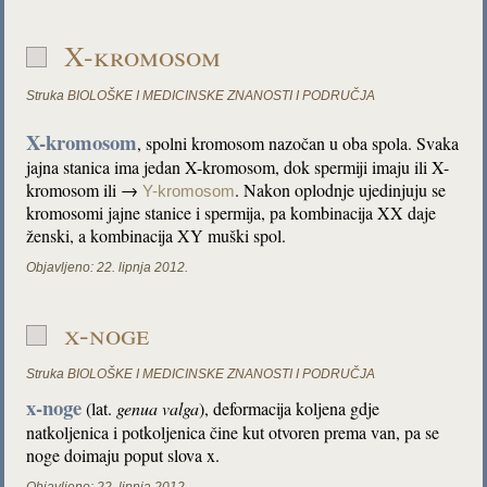
X-kromosom
Struka
BIOLOŠKE I MEDICINSKE ZNANOSTI I PODRUČJA
X-kromosom
, spolni kromosom nazočan u oba spola. Svaka
jajna stanica ima jedan X-kromosom, dok spermiji imaju ili X-
kromosom ili →
. Nakon oplodnje ujedinjuju se
Y-kromosom
kromosomi jajne stanice i spermija, pa kombinacija XX daje
ženski, a kombinacija XY muški spol.
Objavljeno:
22. lipnja 2012.
x-noge
Struka
BIOLOŠKE I MEDICINSKE ZNANOSTI I PODRUČJA
x-noge
(lat.
genua valga
), deformacija koljena gdje
natkoljenica i potkoljenica čine kut otvoren prema van, pa se
noge doimaju poput slova x.