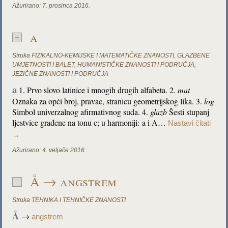
Ažurirano:
7. prosinca 2016.
a
Struka
FIZIKALNO-KEMIJSKE I MATEMATIČKE ZNANOSTI
,
GLAZBENE
UMJETNOSTI I BALET
,
HUMANISTIČKE ZNANOSTI I PODRUČJA
,
JEZIČNE ZNANOSTI I PODRUČJA
a
1. Prvo slovo latinice i mnogih drugih alfabeta. 2.
mat
Oznaka za opći broj, pravac, stranicu geometrijskog lika. 3.
log
Simbol univerzalnog afirmativnog suda. 4.
glazb
Šesti stupanj
ljestvice građene na tonu c; u harmoniji: a i A…
Nastavi čitati
→
Ažurirano:
4. veljače 2016.
Å → angstrem
Struka
TEHNIKA I TEHNIČKE ZNANOSTI
Å
→
angstrem