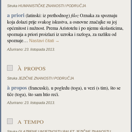
Struka
HUMANISTIČKE ZNANOSTI I PODRUČJA
a priori
(latinski: iz prethodnog)
filoz
Oznaka za spoznaju
koja dolazi prije svakog iskustva, a osnovne značajke su joj
općenitost i nužnost. Prema Aristotelu i po njemu skolasticima,
spoznaja a priori proizlazi iz uzroka i razloga, za razliku od
spoznaje…
Nastavi čitati
→
Ažurirano:
23. listopada 2013.
à propos
Struka
JEZIČNE ZNANOSTI I PODRUČJA
à propos
(francuski), u pogledu (toga), u vezi (s tim), što se
tiče (toga), što sam htio reći.
Ažurirano:
23. listopada 2013.
a tempo
Struka
GLAZBENE UMJETNOSTI I BALET
,
JEZIČNE ZNANOSTI I