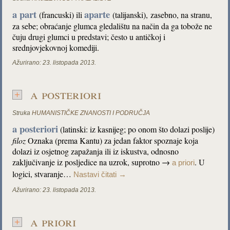
a part
aparte
(francuski) ili
(talijanski), zasebno, na stranu,
za sebe; obraćanje glumca gledalištu na način da ga tobože ne
čuju drugi glumci u predstavi; često u antičkoj i
srednjovjekovnoj komediji.
Ažurirano:
23. listopada 2013.
a posteriori
Struka
HUMANISTIČKE ZNANOSTI I PODRUČJA
a posteriori
(latinski: iz kasnijeg; po onom što dolazi poslije)
filoz
Oznaka (prema Kantu) za jedan faktor spoznaje koja
dolazi iz osjetnog zapažanja ili iz iskustva, odnosno
zaključivanje iz posljedice na uzrok, suprotno →
. U
a priori
logici, stvaranje…
Nastavi čitati
→
Ažurirano:
23. listopada 2013.
a priori