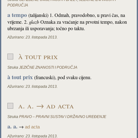
PODRUČJA
a tempo
(talijanski) 1. Odmah, pravodobno, u pravi čas, na
vrijeme. 2.
glazb
Oznaka za vraćanje na prvotni tempo, nakon
ubrzanja ili usporavanja; točno po taktu.
Ažurirano:
23. listopada 2013.
à tout prix
Struka
JEZIČNE ZNANOSTI I PODRUČJA
à tout prix
(francuski), pod svaku cijenu.
Ažurirano:
23. listopada 2013.
a. a. → ad acta
Struka
PRAVO – PRAVNI SUSTAV I DRŽAVNO UREĐENJE
a. a.
→
ad acta
Ažurirano:
23. listopada 2013.