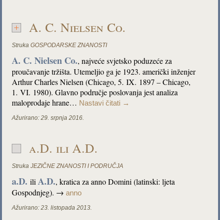
A. C. Nielsen Co.
Struka
GOSPODARSKE ZNANOSTI
A. C. Nielsen Co.
, najveće svjetsko poduzeće za
proučavanje tržišta. Utemeljio ga je 1923. američki inženjer
Arthur Charles Nielsen (Chicago, 5. IX. 1897 – Chicago,
1. VI. 1980). Glavno područje poslovanja jest analiza
maloprodaje hrane…
Nastavi čitati
→
Ažurirano:
29. srpnja 2016.
a.D. ili A.D.
Struka
JEZIČNE ZNANOSTI I PODRUČJA
a.D.
A.D.
ili
, kratica za anno Domini (latinski: ljeta
Gospodnjeg). →
anno
Ažurirano:
23. listopada 2013.