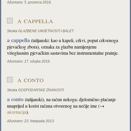
Ažurirano:
5. prosinca 2016.
a cappella
Struka
GLAZBENE UMJETNOSTI I BALET
a cappella
(talijanski: kao u kapeli, crkvi, poput crkvenoga
pjevačkog zbora), oznaka za glazbu namijenjenu
višeglasnim pjevačkim sastavima bez instrumentalne pratnje.
Ažurirano:
17. ožujka 2016.
a conto
Struka
GOSPODARSKE ZNANOSTI
a conto
(talijanski), na račun nekoga; djelomično plaćanje
unaprijed u korist računa otvorenog na nečije ime (→
).
akontacija
Ažurirano:
23. listopada 2013.