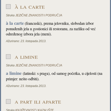
à la carte
Struka
JEZIČNE ZNANOSTI I PODRUČJA
à la carte
(francuski), prema jelovniku, slobodan izbor
ponuđenih jela u gostionici ili restoranu, za razliku od već
određenog izbora jela (meni).
Ažurirano:
23. listopada 2013.
a limine
Struka
JEZIČNE ZNANOSTI I PODRUČJA
a limine
(latinski: s praga), od samog početka, u cijelosti (na
primjer: nešto odbiti).
Ažurirano:
23. listopada 2013.
a part ili aparte
Struka
KNJIŽEVNOST I KAZALIŠTE