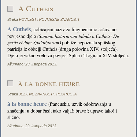
A Cutheis
Struka
POVIJEST I POVIJESNE ZNANOSTI
A Cutheis
, uobičajeni naziv za fragmentarno sačuvano
povijesno djelo
(Summa historiarum tabula a Cutheis: De
gestis civium Spalatinorum)
pobliže nepoznata splitskog
patricija iz obitelji Cutheis (druga polovina XIV. stoljeća).
Djelo je važno vrelo za povijest Splita i Trogira u XIV. stoljeću.
Ažurirano:
23. listopada 2013.
à la bonne heure
Struka
JEZIČNE ZNANOSTI I PODRUČJA
à la bonne heure
(francuski), uzvik odobravanja u
značenju: u dobar čas!; tako valja!; bravo!; upravo tako! i
slično.
Ažurirano:
23. listopada 2013.