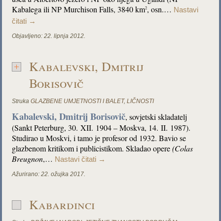
Kabalega ili NP Murchison Falls, 3840 km
, osn.…
2
Nastavi
čitati
→
Objavljeno:
22. lipnja 2012.
Kabalevski, Dmitrij
Borisovič
Struka
GLAZBENE UMJETNOSTI I BALET
,
LIČNOSTI
Kabalevski, Dmitrij Borisovič
, sovjetski skladatelj
(Sankt Peterburg, 30. XII. 1904 – Moskva, 14. II. 1987).
Studirao u Moskvi, i tamo je profesor od 1932. Bavio se
glazbenom kritikom i publicistikom. Skladao opere
(Colas
Breugnon
,…
Nastavi čitati
→
Ažurirano:
22. ožujka 2017.
Kabardinci