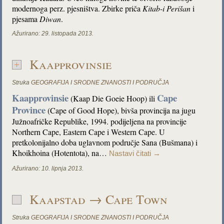
modernoga perz. pjesništva. Zbirke priča
Kitab-i Perišan
i
pjesama
Diwan
.
Ažurirano:
29. listopada 2013.
Kaapprovinsie
Struka
GEOGRAFIJA I SRODNE ZNANOSTI I PODRUČJA
Kaapprovinsie
Cape
(Kaap Die Goeie Hoop) ili
Province
(Cape of Good Hope), bivša provincija na jugu
Južnoafričke Republike, 1994. podijeljena na provincije
Northern Cape, Eastern Cape i Western Cape. U
pretkolonijalno doba uglavnom područje Sana (Bušmana) i
Khoikhoina (Hotentota), na…
Nastavi čitati
→
Ažurirano:
10. lipnja 2013.
Kaapstad → Cape Town
Struka
GEOGRAFIJA I SRODNE ZNANOSTI I PODRUČJA