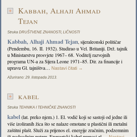
Kabbah, Alhaji Ahmad
Tejan
Struka
DRUŠTVENE ZNANOSTI
,
LIČNOSTI
Kabbah, Alhaji Ahmad Tejan
, sijeraleonski političar
(Pendembu, 16. II. 1932). Studirao u Vel. Britaniji. Drž. tajnik
u Ministarstvu prosvjete 1967– 68. Voditelj razvojnih
programa UN-a za Sijera Leone 1971–85. Dir. za financije i
upravu Gl. tajništva…
Nastavi čitati
→
Ažurirano:
29. listopada 2013.
kabel
Struka
TEHNIKA I TEHNIČKE ZNANOSTI
kabel
(lat. preko njem.) 1. El. vodič koji se sastoji od jedne ili
više izoliranih žica što se nalaze omotane u plastični ili metalni
zaštitni plašt. Služi za prijenos el. energije zračnim, podzemnim
ili podvodnim putem. Energetski kabel prenosi el.…