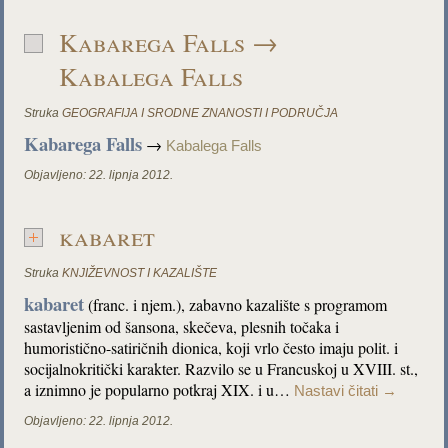
Kabarega Falls →
Kabalega Falls
Struka
GEOGRAFIJA I SRODNE ZNANOSTI I PODRUČJA
Kabarega Falls
→
Kabalega Falls
Objavljeno:
22. lipnja 2012.
kabaret
Struka
KNJIŽEVNOST I KAZALIŠTE
kabaret
(franc. i njem.), zabavno kazalište s programom
sastavljenim od šansona, skečeva, plesnih točaka i
humoristično-satiričnih dionica, koji vrlo često imaju polit. i
socijalnokritički karakter. Razvilo se u Francuskoj u XVIII. st.,
a iznimno je popularno potkraj XIX. i u…
Nastavi čitati
→
Objavljeno:
22. lipnja 2012.