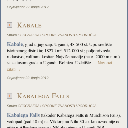
Objavljeno:
22. lipnja 2012.
Kabale
Struka
GEOGRAFIJA I SRODNE ZNANOSTI I PODRUČJA
Kabale
, grad u jugozap. Ugandi; 48 500 st. Upr. središte
istoimenog distrikta; 1827 km
, 512 000 st.; poljoprivreda,
2
rudarstvo; volfram, kositar. Najviše naselje (na o. 2000 m n.m.)
sa statusom grada u Ugandi. Bolnica. Uzletište.…
Nastavi
čitati
→
Objavljeno:
22. lipnja 2012.
Kabalega Falls
Struka
GEOGRAFIJA I SRODNE ZNANOSTI I PODRUČJA
Kabalega Falls
(također Kabarega Falls ili Murchison Falls),
vodopad (pad 40 m) na Viktorijinu Nilu 30-ak km uzvodnije od
ušća u Albertovo jezero i NP oko njega u Ugandi (NP