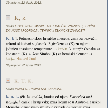
Objavljeno:
22. lipnja 2012.
K, k
Struka
FIZIKALNO-KEMIJSKE I MATEMATIČKE ZNANOSTI
,
JEZIČNE
ZNANOSTI I PODRUČJA
,
TEHNIKA I TEHNIČKE ZNANOSTI
K, k
1. Petnaesto slovo hrvatske abecede; znak za bezvučni
velarni okluzivni suglasnik. 2.
fiz
Oznaka (K) za mjernu
jedinicu apsolutne temperature →
. 3.
mat/fiz
Oznaka za
kelvin
konstantu (K). 4.
kem
Simbol (K) za kemijski element →
kalij…
Nastavi čitati
→
Objavljeno:
22. lipnja 2012.
k. u. k.
Struka
POVIJEST I POVIJESNE ZNANOSTI
k. u. k.
(čit.
ka-und-ka
, kratica od njem.
Kaiserlich und
Königlich
carski i kraljevski) izraz kojim se u Austro-Ugarskoj
Monarhiji označavalo sve što je pripadalo Carstvu; izraz