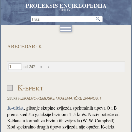
PROLEKSIS ENCIKLOPEDIJA
ONLINE
ABECEDAR: K
od 247
»
›
K-efekt
Struka
FIZIKALNO-KEMIJSKE I MATEMATIČKE ZNANOSTI
K-efekt
, gibanje skupine zvijezda spektralnih tipova O i B
prema središtu galaksije brzinom 4–5 km/s. Naziv potječe od
K-člana u formuli za brzinu tih zvijezda (W. W. Campbell).
Kod spektralno drugih tipova zvijezda nije opažen K-efekt.