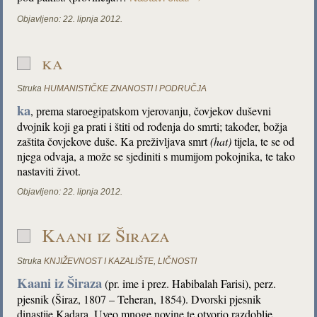
Objavljeno:
22. lipnja 2012.
ka
Struka
HUMANISTIČKE ZNANOSTI I PODRUČJA
ka
, prema staroegipatskom vjerovanju, čovjekov duševni
dvojnik koji ga prati i štiti od rođenja do smrti; također, božja
zaštita čovjekove duše. Ka preživljava smrt
(hat)
tijela, te se od
njega odvaja, a može se sjediniti s mumijom pokojnika, te tako
nastaviti život.
Objavljeno:
22. lipnja 2012.
Kaani iz Širaza
Struka
KNJIŽEVNOST I KAZALIŠTE
,
LIČNOSTI
Kaani iz Širaza
(pr. ime i prez. Habibalah Farisi), perz.
pjesnik (Širaz, 1807 – Teheran, 1854). Dvorski pjesnik
dinastije Kadara. Uveo mnoge novine te otvorio razdoblje