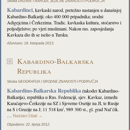
Struka
DRŽAVE I NARODI
,
JEZIČNE ZNANOSTI I PODRUČJA
Kabardinci
, kavkaski narod, pretežno nastanjen u današnjoj
Kabardino-Balkariji; oko 400 000 pripadnika; srodni
Adigejcima i Čerkezima. Tradic. kavkaska kultura, stočarstvo i
poljodjelstvo; po vjeri muslimani. Nakon rus. zaposjedanja
Kavkaza dio ih se iselio u Tursku.
Ažurirano:
18. listopada 2013.
Kabardino-Balkarska
Republika
Struka
GEOGRAFIJA I SRODNE ZNANOSTI I PODRUČJA
Kabardino-Balkarska Republika
(također Kabardino-
Balkarija), republika u Rus. Federaciji, sjev. Kavkaz, između
Karačajevo-Čerkezije na SZ i Sjeverne Osetije na JI, te Rusije
na S i Gruzije na J; 11 518 km
, 989 300 st., gl. grad Nal’čik.
2
…
Nastavi čitati
→
Objavljeno:
22. lipnja 2012.