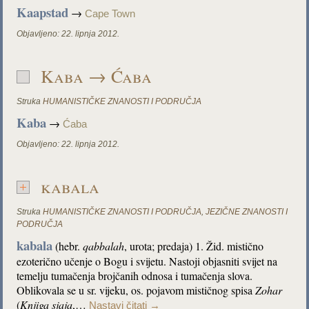
Kaapstad
→
Cape Town
Objavljeno:
22. lipnja 2012.
Kaba → Ćaba
Struka
HUMANISTIČKE ZNANOSTI I PODRUČJA
Kaba
→
Ćaba
Objavljeno:
22. lipnja 2012.
kabala
Struka
HUMANISTIČKE ZNANOSTI I PODRUČJA
,
JEZIČNE ZNANOSTI I
PODRUČJA
kabala
(hebr.
qabbalah
, urota; predaja) 1. Žid. mistično
ezoterično učenje o Bogu i svijetu. Nastoji objasniti svijet na
temelju tumačenja brojčanih odnosa i tumačenja slova.
Oblikovala se u sr. vijeku, os. pojavom mističnog spisa
Zohar
(
Knjiga sjaja
,…
Nastavi čitati
→