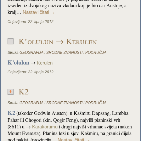
izveden iz dvojakog naziva vladara koji je bio car Austrije, a
kralj…
Nastavi čitati
→
Objavljeno:
22. lipnja 2012.
K’olulun → Kerulen
Struka
GEOGRAFIJA I SRODNE ZNANOSTI I PODRUČJA
K’olulun
→
Kerulen
Objavljeno:
22. lipnja 2012.
K2
Struka
GEOGRAFIJA I SRODNE ZNANOSTI I PODRUČJA
K2
(također Godwin Austen), u Kašmiru Dapsang, Lambha
Pahar ili Chogori (kin. Qogir Feng), najviši planinski vrh
(8611) u →
i drugi najviši vrhunac svijeta (nakon
Karakorumu
Mount Everesta). Planina leži u sjev. Kašmiru, na granici dijela
pod pakist. (provincija…
Nastavi čitati
→