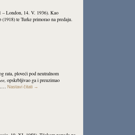
861 – London, 14. V. 1936). Kao
 (1918) te Turke primorao na predaju.
kog rata, ploveći pod neutralnom
ee,
opskrbljivao ga i preuzimao
40.…
Nastavi čitati
→
lassio, 19. XI. 1958). Tijekom napada na