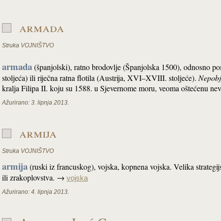
armada
Struka
VOJNIŠTVO
armada
(španjolski), ratno brodovlje (Španjolska 1500), odnosno p
stoljeća) ili riječna ratna flotila (Austrija, XVI–XVIII. stoljeće).
Nepobj
kralja Filipa II. koju su 1588. u Sjevernome moru, veoma oštećenu nev
Ažurirano:
3. lipnja 2013.
armija
Struka
VOJNIŠTVO
armija
(ruski iz francuskog), vojska, kopnena vojska. Velika strateg
ili zrakoplovstva. →
vojska
Ažurirano:
4. lipnja 2013.