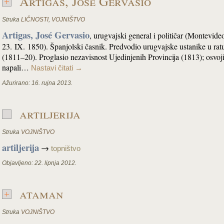
Artigas, José Gervasio
Struka
LIČNOSTI
,
VOJNIŠTVO
Artigas, José Gervasio
, urugvajski general i političar (Montevide
23. IX. 1850). Španjolski časnik. Predvodio urugvajske ustanike u ratu
(1811–20). Proglasio nezavisnost Ujedinjenih Provincija (1813); osvo
napali…
Nastavi čitati
→
Ažurirano:
16. rujna 2013.
artiljerija
Struka
VOJNIŠTVO
artiljerija
→
topništvo
Objavljeno:
22. lipnja 2012.
ataman
Struka
VOJNIŠTVO