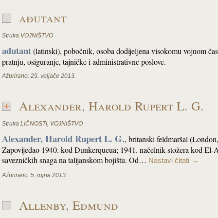
ađutant
Struka
VOJNIŠTVO
ađutant
(latinski), pobočnik, osoba dodijeljena visokomu vojnom ča
pratnju, osiguranje, tajničke i administrativne poslove.
Ažurirano:
25. veljače 2013.
Alexander, Harold Rupert L. G.
Struka
LIČNOSTI
,
VOJNIŠTVO
Alexander, Harold Rupert L. G.
, britanski feldmaršal (London
Zapovijedao 1940. kod Dunkerqueua; 1941. načelnik stožera kod El-A
savezničkih snaga na talijanskom bojištu. Od…
Nastavi čitati
→
Ažurirano:
5. rujna 2013.
Allenby, Edmund