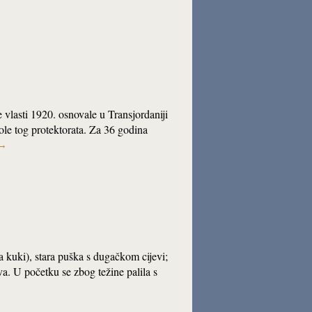
 vlasti 1920. osnovale u Transjordaniji
role tog protektorata. Za 36 godina
→
 kuki), stara puška s dugačkom cijevi;
va. U početku se zbog težine palila s