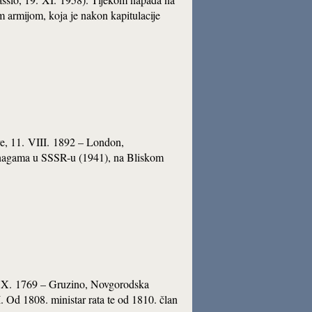
 armijom, koja je nakon kapitulacije
šave, 11. VIII. 1892 – London,
snagama u SSSR-u (1941), na Bliskom
 4. X. 1769 – Gruzino, Novgorodska
. Od 1808. ministar rata te od 1810. član