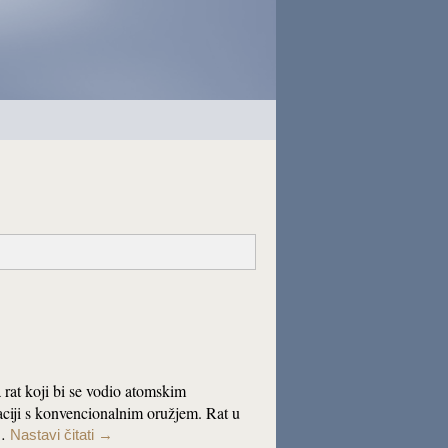
a rat koji bi se vodio atomskim
aciji s konvencionalnim oružjem. Rat u
a…
Nastavi čitati
→