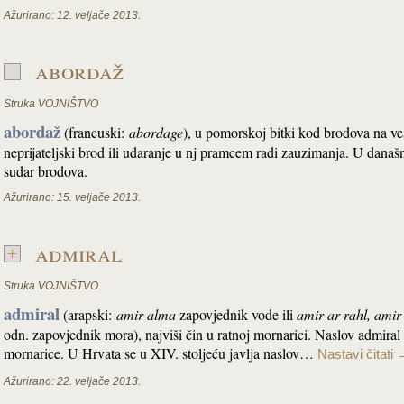
Ažurirano:
12. veljače 2013.
abordaž
Struka
VOJNIŠTVO
abordaž
(francuski:
abordage
), u pomorskoj bitki kod brodova na vesl
neprijateljski brod ili udaranje u nj pramcem radi zauzimanja. U današ
sudar brodova.
Ažurirano:
15. veljače 2013.
admiral
Struka
VOJNIŠTVO
admiral
(arapski:
amir alma
zapovjednik vode ili
amir ar rahl, amir
odn. zapovjednik mora), najviši čin u ratnoj mornarici. Naslov admir
mornarice. U Hrvata se u XIV. stoljeću javlja naslov…
Nastavi čitati
Ažurirano:
22. veljače 2013.