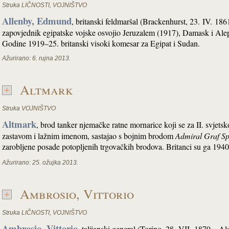
Struka
LIČNOSTI
,
VOJNIŠTVO
Allenby, Edmund
, britanski feldmaršal (Brackenhurst, 23. IV. 1
zapovjednik egipatske vojske osvojio Jeruzalem (1917), Damask i Alep
Godine 1919–25. britanski visoki komesar za Egipat i Sudan.
Ažurirano:
6. rujna 2013.
Altmark
Struka
VOJNIŠTVO
Altmark
, brod tanker njemačke ratne mornarice koji se za II. svjets
zastavom i lažnim imenom, sastajao s bojnim brodom
Admiral Graf Sp
zarobljene posade potopljenih trgovačkih brodova. Britanci su ga 19
Ažurirano:
25. ožujka 2013.
Ambrosio, Vittorio
Struka
LIČNOSTI
,
VOJNIŠTVO
Ambrosio, Vittorio
, talijanski general (Torino, 28. VII. 1879 – A