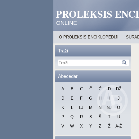
PROLEKSIS ENC
ONLINE
O PROLEKSIS ENCIKLOPEDIJI
SURAD
Traži
Abecedar
A
B
C
Č
Ć
D
DŽ
Đ
E
F
G
H
I
J
K
L
LJ
M
N
NJ
O
P
Q
R
S
Š
T
U
V
W
X
Y
Z
Ž
A-Ž