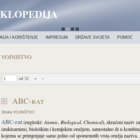
IKLOPEDIJA
NJA I KORIŠTENJE
IMPRESUM
DRŽAVE SVIJETA
POMOĆ
VOJNIŠTVO
od 32
»
›
ABC-rat
Struka
VOJNIŠTVO
ABC-rat
(engleski:
Atomic, Biological, Chemical
), skraćeni naziv z
(nuklearnim), biološkim i kemijskim oružjem, samostalno ili u kombin
kojemu se primjenjuje samo jedno od spomenutih vrsta oružja naziv