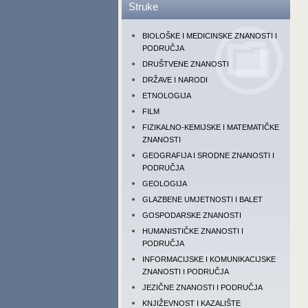
Struke
BIOLOŠKE I MEDICINSKE ZNANOSTI I
PODRUČJA
DRUŠTVENE ZNANOSTI
DRŽAVE I NARODI
ETNOLOGIJA
FILM
FIZIKALNO-KEMIJSKE I MATEMATIČKE
ZNANOSTI
GEOGRAFIJA I SRODNE ZNANOSTI I
PODRUČJA
GEOLOGIJA
GLAZBENE UMJETNOSTI I BALET
GOSPODARSKE ZNANOSTI
HUMANISTIČKE ZNANOSTI I
PODRUČJA
INFORMACIJSKE I KOMUNIKACIJSKE
ZNANOSTI I PODRUČJA
JEZIČNE ZNANOSTI I PODRUČJA
KNJIŽEVNOST I KAZALIŠTE