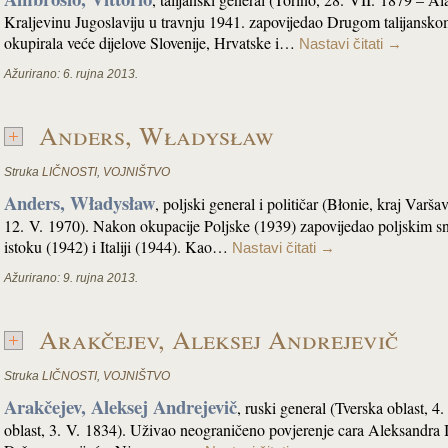
Kraljevinu Jugoslaviju u travnju 1941. zapovijedao Drugom talijanskom
okupirala veće dijelove Slovenije, Hrvatske i…
Nastavi čitati
→
Ažurirano:
6. rujna 2013.
Anders, Władysław
Struka
LIČNOSTI
,
VOJNIŠTVO
Anders, Władysław
, poljski general i političar (Błonie, kraj Var
12. V. 1970). Nakon okupacije Poljske (1939) zapovijedao poljskim 
istoku (1942) i Italiji (1944). Kao…
Nastavi čitati
→
Ažurirano:
9. rujna 2013.
Arakčejev, Aleksej Andrejevič
Struka
LIČNOSTI
,
VOJNIŠTVO
Arakčejev, Aleksej Andrejevič
, ruski general (Tverska oblast,
oblast, 3. V. 1834). Uživao neograničeno povjerenje cara Aleksandra I