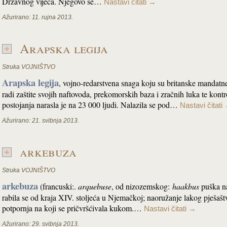
Državnog vijeća. Njegovo se…
Nastavi čitati
→
Ažurirano:
11. rujna 2013.
Arapska legija
Struka
VOJNIŠTVO
Arapska legija
, vojno-redarstvena snaga koju su britanske mandatne
radi zaštite svojih naftovoda, prekomorskih baza i zračnih luka te kont
postojanja narasla je na 23 000 ljudi. Nalazila se pod…
Nastavi čitati
Ažurirano:
21. svibnja 2013.
arkebuza
Struka
VOJNIŠTVO
arkebuza
(francuski:.
arquebuse
, od nizozemskog:
haakbus
puška na
rabila se od kraja XIV. stoljeća u Njemačkoj; naoružanje lakog pješašt
potpornja na koji se pričvršćivala kukom.…
Nastavi čitati
→
Ažurirano:
29. svibnja 2013.