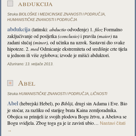
abdukcija
Struka
BIOLOŠKE I MEDICINSKE ZNANOSTI I PODRUČJA
,
HUMANISTIČKE ZNANOSTI I PODRUČJA
abdukcija
(latinski:
abductio
odvođenje) 1.
filoz
Formalno
zaključivanje od posljetka
(conclusio)
i pravila
(maior)
na
zadani slučaj
(minor),
od učinka na uzrok. Sastavni dio svake
hipoteze. 2.
med
Odmicanje ekstremiteta od središnje crte tijela
u jednom ili više zglobova; izvode je mišići abduktori.
Ažurirano:
13. veljače 2013.
Abel
Struka
HUMANISTIČKE ZNANOSTI I PODRUČJA
,
LIČNOSTI
Abel
(hebrejski Hebel), po
Bibliji,
drugi sin Adama i Eve. Bio
je stočar, za razliku od starijeg brata Kaina zemljoradnika.
Obojica su prinijeli iz svojih plodova Bogu žrtvu, a Abelova se
Bogu svidjela. Zbog toga ga je iz zavisti ubio…
Nastavi čitati
→