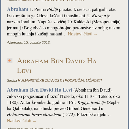
Struka
HUMANISTIČKE ZNANOSTI I PODRUČJA
Abraham
1. Prema
Bibliji
praotac Izraelaca; patrijarh, otac
Izakov; štuju ga židovi, kršćani i muslimani. U
Kuranu
je
nazvan Ibrahim. Napušta zavičaj Ur Kaldejski (Mezopotamija)
jer mu je Bog obećao mnogobrojno potomstvo i zemlju; nakon
mnogih lutanja i kušnji nastani…
Nastavi čitati
→
Ažurirano:
15. veljače 2013.
Abraham Ben David Ha
Levi
Struka
HUMANISTIČKE ZNANOSTI I PODRUČJA
,
LIČNOSTI
Abraham Ben David Ha Levi
(Abraham ibn Daud),
židovski povjesničar i filozof (Toledo, oko 1110 – Toledo, oko
1180). Autor kronike do godine 1161:
Knjiga tradicije
(Sepher
ha-Qabbalah), na latinski preveo Gilbert Génébrard u
Hebraeorum breve chronicon
(1572). Filozofsko djelo…
Nastavi čitati
→