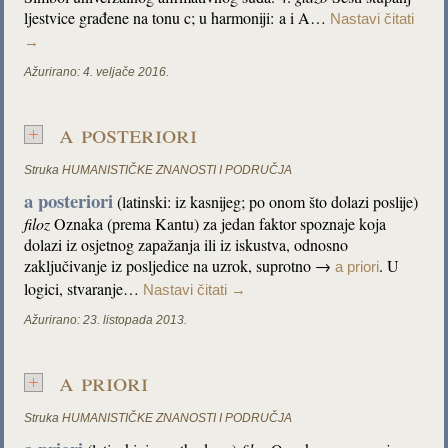
ljestvice građene na tonu c; u harmoniji: a i A…
Nastavi čitati
→
Ažurirano:
4. veljače 2016.
a posteriori
Struka
HUMANISTIČKE ZNANOSTI I PODRUČJA
a posteriori
(latinski: iz kasnijeg; po onom što dolazi poslije)
filoz
Oznaka (prema Kantu) za jedan faktor spoznaje koja
dolazi iz osjetnog zapažanja ili iz iskustva, odnosno
zaključivanje iz posljedice na uzrok, suprotno →
. U
a priori
logici, stvaranje…
Nastavi čitati
→
Ažurirano:
23. listopada 2013.
a priori
Struka
HUMANISTIČKE ZNANOSTI I PODRUČJA