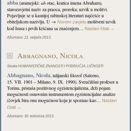
abba
(aramejski:
ab
otac, kratica imena Abraham),
starozavjetni naziv za praoca, proroka; uzvik u molitvi.
Pojavljuje se u kasnijoj rabinskoj literaturi najčešće u
obiteljskom nazivlju. U →
molitveni uzvik
Novom zavjetu
kod Isusa i prvih kršćana sa značenjem…
Nastavi čitati
→
Ažurirano:
21. veljače 2013.
Abbagnano, Nicola
Struka
HUMANISTIČKE ZNANOSTI I PODRUČJA
,
LIČNOSTI
Abbagnano, Nicola
, talijanski filozof (Salerno,
15. VII. 1901 – Milano, 9. IX. 1990). Sveučilišni profesor u
Torinu, pristaša pozitivnog egzistencijalizma, drži pojam
mogućnosti osnovnim instrumentom egzistencijalne analize
(čovjek bira onu mogućnost koju je spoznao kao…
Nastavi
čitati
→
Ažurirano:
30. kolovoza 2013.