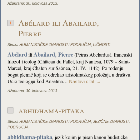
Ažurirano:
30. kolovoza 2013.
Abélard ili Abailard,
Pierre
Struka
HUMANISTIČKE ZNANOSTI I PODRUČJA
,
LIČNOSTI
Abélard
Abailard, Pierre
ili
(Petrus Abelardus), francuski
filozof i teolog (Château du Pallet, kraj Nantesa, 1079 – Saint-
Marcel, kraj Chalon-sur-Saônea, 21. IV. 1142). Po rođenju
bogat plemić koji se odrekao aristokratskog položaja u društvu.
Učio teologiju kod Anselma…
Nastavi čitati
→
Ažurirano:
30. kolovoza 2013.
abhidhama-pitaka
Struka
HUMANISTIČKE ZNANOSTI I PODRUČJA
,
JEZIČNE ZNANOSTI I
PODRUČJA
abhidhama-pitaka
, jezik kojim je pisan kanon budističke