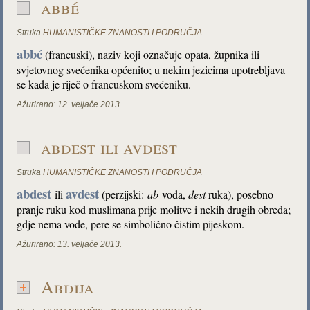
abbé
Struka
HUMANISTIČKE ZNANOSTI I PODRUČJA
abbé
(francuski), naziv koji označuje opata, župnika ili
svjetovnog svećenika općenito; u nekim jezicima upotrebljava
se kada je riječ o francuskom svećeniku.
Ažurirano:
12. veljače 2013.
abdest ili avdest
Struka
HUMANISTIČKE ZNANOSTI I PODRUČJA
abdest
avdest
ili
(perzijski:
ab
voda,
dest
ruka), posebno
pranje ruku kod muslimana prije molitve i nekih drugih obreda;
gdje nema vode, pere se simbolično čistim pijeskom.
Ažurirano:
13. veljače 2013.
Abdija