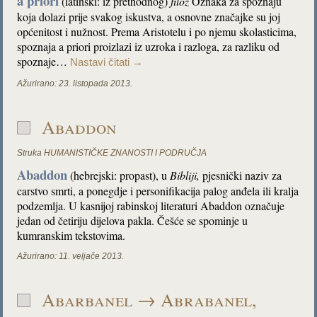
a priori
(latinski: iz prethodnog)
filoz
Oznaka za spoznaju
koja dolazi prije svakog iskustva, a osnovne značajke su joj
općenitost i nužnost. Prema Aristotelu i po njemu skolasticima,
spoznaja a priori proizlazi iz uzroka i razloga, za razliku od
spoznaje…
Nastavi čitati
→
Ažurirano:
23. listopada 2013.
Abaddon
Struka
HUMANISTIČKE ZNANOSTI I PODRUČJA
Abaddon
(hebrejski: propast), u
Bibliji,
pjesnički naziv za
carstvo smrti, a ponegdje i personifikacija palog anđela ili kralja
podzemlja. U kasnijoj rabinskoj literaturi Abaddon označuje
jedan od četiriju dijelova pakla. Češće se spominje u
kumranskim tekstovima.
Ažurirano:
11. veljače 2013.
Abarbanel → Abrabanel,