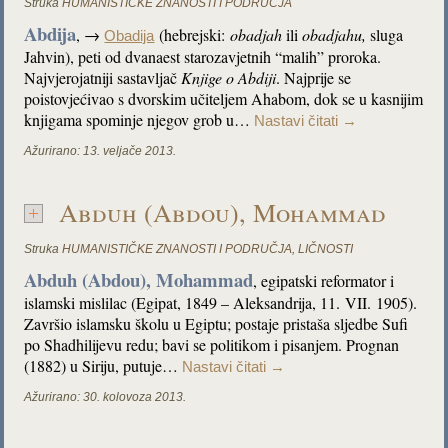
Struka
HUMANISTIČKE ZNANOSTI I PODRUČJA
Abdija
, →
(hebrejski:
obadjah
ili
obadjahu,
sluga
Obadija
Jahvin), peti od dvanaest starozavjetnih “malih” proroka.
Najvjerojatniji sastavljač
Knjige o Abdiji
. Najprije se
poistovjećivao s dvorskim učiteljem Ahabom, dok se u kasnijim
knjigama spominje njegov grob u…
Nastavi čitati
→
Ažurirano:
13. veljače 2013.
Abduh (Abdou), Mohammad
Struka
HUMANISTIČKE ZNANOSTI I PODRUČJA
,
LIČNOSTI
Abduh (Abdou), Mohammad
, egipatski reformator i
islamski mislilac (Egipat, 1849 – Aleksandrija, 11. VII. 1905).
Završio islamsku školu u Egiptu; postaje pristaša sljedbe Sufi
po Shadhilijevu redu; bavi se politikom i pisanjem. Prognan
(1882) u Siriju, putuje…
Nastavi čitati
→
Ažurirano:
30. kolovoza 2013.