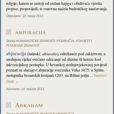
religije; kanon se sastoji od sedam knjiga i obuhvaća vjerske
propise, propovijedi, te osnovna načela budističkog naučavanja.
Objavljeno:
22. lipnja 2012.
abjuracija
Struka
HUMANISTIČKE ZNANOSTI I PODRUČJA
,
POVIJEST I
POVIJESNE ZNANOSTI
abjuracija
(latinski:
abiuratio
), odreknuće pod zakletvom; u
srednjem vijeku svečano odricanje od shizme ili hereze kod
inkvizicijskog postupka. U hrvatskoj srednjovjekovnoj povijesti
poznati su slučajevi abjuracije svećenika Vuka 1075. u Splitu,
zastupnika bosanskih krstjanâ 1203. na Bilinu polju…
Nastavi
čitati
→
Ažurirano:
14. veljače 2013.
Abraham